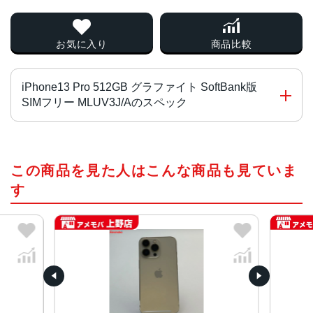
お気に入り
商品比較
iPhone13 Pro 512GB グラファイト SoftBank版
SIMフリー MLUV3J/Aのスペック
チップ・プロセッサー
この商品を見た人はこんな商品も見ていま
A15 Bionicチップ2つの高性能コアと4つの高効率コアを搭
載した新しい6コアCPU新しい5コアGPU新しい16コアNeu
す
ral Engine
カラー
グラファイト、ゴールド、シルバー、シエラブルー、アル
パイングリーン
容量