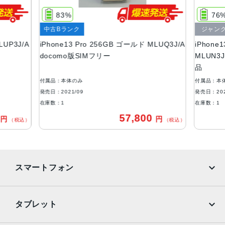
128GB、256GB、512GB、1TB
83%
76
サイズ・重さ
中古Bランク
ジャン
146.7×71.5×7.65mm ・203g
LUP3J/A
iPhone13 Pro 256GB ゴールド MLUQ3J/A
iPhone
液晶
docomo版SIMフリー
MLUN3
品
6.1インチ（対角）オールスクリーンOLEDディスプレイ
付属品：本体のみ
付属品：本
防沫性能、耐水性能、防塵性能
発売日：2021/09
発売日：202
IEC規格60529にもとづくIP68等級（最大水深6メートルで
在庫数：1
在庫数：1
最大30分間）
0
57,800
円
円
（税込）
（税込）
カメラ
Pro 12MPカメラシステム：望遠、広角、超広角カメラ望
遠：ƒ/2.8絞り値広角：ƒ/1.5絞り値超広角：ƒ/1.8絞り値と1
スマートフォン
20°視野角3倍の光学ズームイン、2倍の光学ズームアウト、
6倍の光学ズームレンジ最大15倍のデジタルズーム
iPhone
Galaxy
TrueDepthカメラ
タブレット
12MPカメラƒ/2.2絞り値
Google Pixel
Xperia