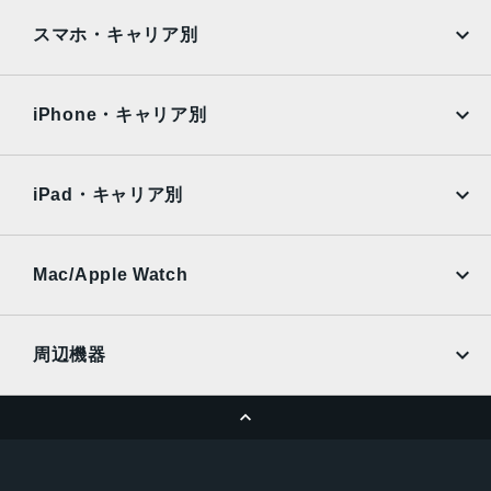
iPad
iPad mini
生体認証
AQUOS
Xiaomi
スマホ・キャリア別
TrueDepthカメラによる顔認識の有効化
iPad Air
iPad Pro
OPPO
Android
発売日
docomo
au
Surface
Galaxy Tab
iPhone・キャリア別
2021年9月24日
SoftBank
楽天モバイル
Xiaomi Tablet
docomo
au
Ymobile
SIMフリー
iPad・キャリア別
SoftBank
楽天モバイル
UQmobile
au
SoftBank
Ymobile
SIMフリー
Mac/Apple Watch
docomo
Wi-Fi
UQmobile
MacBook
MacBook Air
周辺機器
MacBook Pro
iMac
ページトップへ
Apple Pencil
Keyboard
Mac mini
Mac Studio
充電器
iPadケース
Mac Pro
Apple Watch