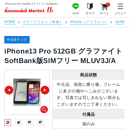
iPhone13 Pro 512GB グラファイト SoftBank版SIMフリー MLUV3J/A | 中古スマホ販売のアメモバマーケット
0
アメモバマーケット
Line
ガイド
カート
メニュー
HOME
スマートフォン（本体）
iPhone（アイフォン）
SoftBan
中古Bランク
iPhone13 Pro 512GB グラファイト
SoftBank版SIMフリー MLUV3J/A
商品状態
中古品、画面に擦り傷、フレーム
に多少の傷やへこみがございま
す。写真では写しきれない部分も
ございますのでご了承ください。
付属品
箱のみ