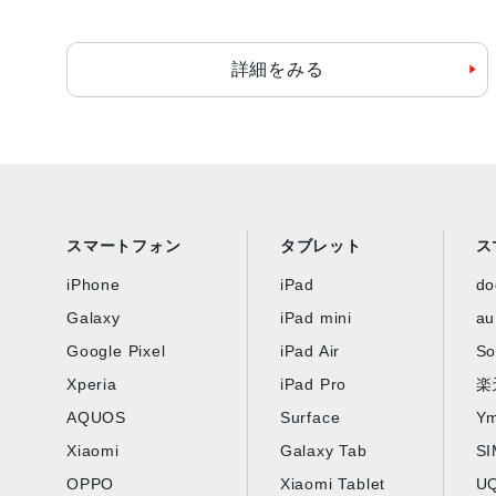
詳細をみる
スマートフォン
タブレット
ス
iPhone
iPad
d
Galaxy
iPad mini
au
Google Pixel
iPad Air
So
Xperia
iPad Pro
楽
AQUOS
Surface
Ym
Xiaomi
Galaxy Tab
S
OPPO
Xiaomi Tablet
UQ