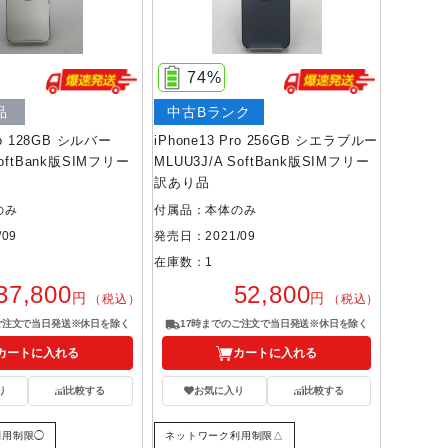
74%
品
中古Bランク
Pro 128GB シルバー
iPhone13 Pro 256GB シエラブルー
SoftBank版SIMフリー
MLUU3J/A SoftBank版SIMフリー
訳あり品
のみ
付属品：本体のみ
09
発売日：2021/09
在庫数：1
37,800
52,800
円
円
（税込）
（税込）
ご注文で当日発送※休日を除く
17時までのご注文で当日発送※休日を除く
カートに入れる
カートに入れる
り
比較する
お気に入り
比較する
利用制限◯
ネットワーク利用制限△