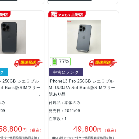
77%
ク
中古Cランク
Pro 256GB シエラブルー
iPhone13 Pro 256GB シエラブルー
SoftBank版SIMフリー
MLUU3J/A SoftBank版SIMフリー
訳あり品
のみ
付属品：本体のみ
09
発売日：2021/09
在庫数：1
58,800
49,800
円
円
（税込）
（税込）
ご注文で当日発送※休日を除く
17時までのご注文で当日発送※休日を除く