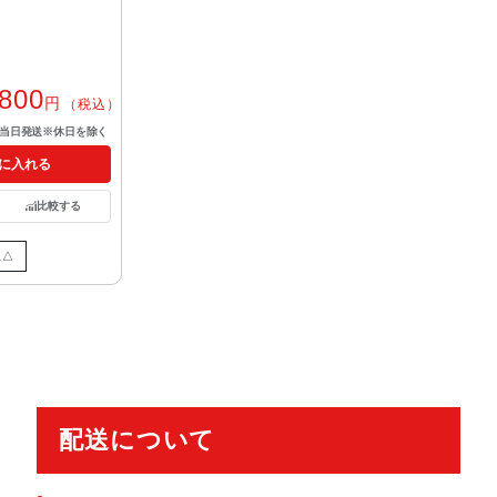
,800
円
（税込）
で当日発送※休日を除く
に入れる
比較する
限△
配送について