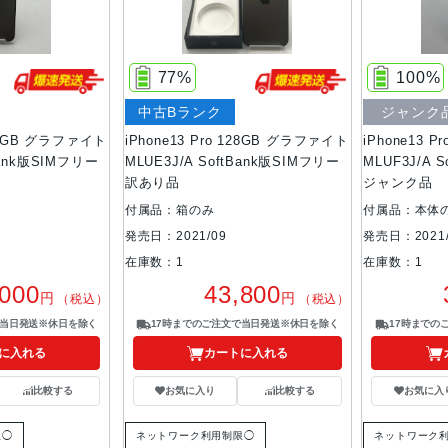
77%
100%
中古Bランク
ジャンク
128GB グラファイト
iPhone13 Pro 128GB グラファイト
iPhone13 
Bank版SIMフリー
MLUE3J/A SoftBank版SIMフリー
MLUF3J/A 
訳あり品
ジャンク品
付属品：箱のみ
付属品：本体
発売日：2021/09
発売日：2021/
在庫数：1
在庫数：1
,000
43,800
円
円
（税込）
（税込）
で当日発送※休日を除く
17時までのご注文で当日発送※休日を除く
17時までの
に入れる
カートに入れる
比較する
お気に入り
比較する
お気に入
限◯
ネットワーク利用制限◯
ネットワーク