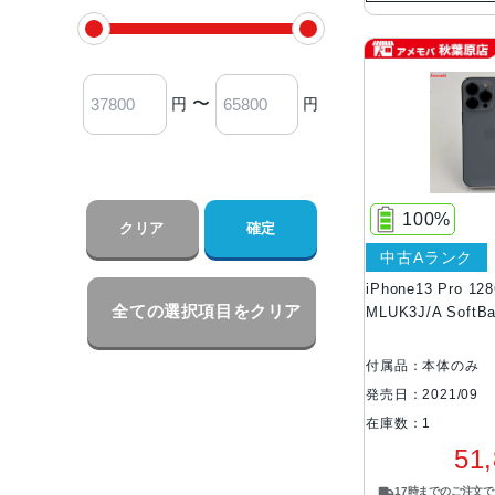
〜
円
円
100%
クリア
確定
中古Aランク
iPhone13 Pro 
全ての選択項目をクリア
MLUK3J/A Soft
付属品：本体のみ
発売日：2021/09
在庫数：1
51
17時までのご注文