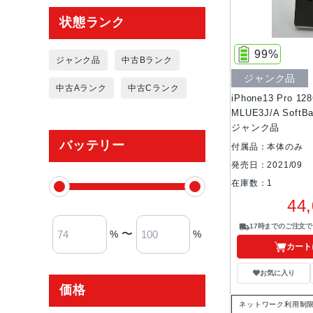
状態ランク
99%
ジャンク品
中古Bランク
ジャンク品
中古Aランク
中古Cランク
iPhone13 Pro 
MLUE3J/A Soft
ジャンク品
バッテリー
付属品：本体のみ
発売日：2021/09
在庫数：1
44
17時までのご注文
〜
%
%
カート
お気に入り
価格
ネットワーク利用制