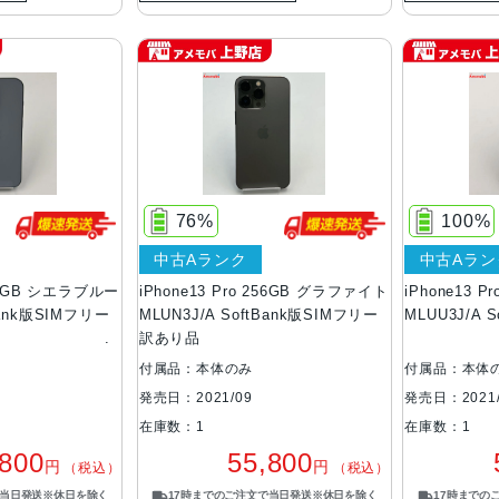
76%
100%
中古Aランク
中古Aラン
128GB シエラブルー
iPhone13 Pro 256GB グラファイト
iPhone13 
Bank版SIMフリー
MLUN3J/A SoftBank版SIMフリー
MLUU3J/A 
訳あり品
付属品：本体のみ
付属品：本体
発売日：2021/09
発売日：2021/
在庫数：1
在庫数：1
,800
55,800
円
円
（税込）
（税込）
で当日発送※休日を除く
17時までのご注文で当日発送※休日を除く
17時までの