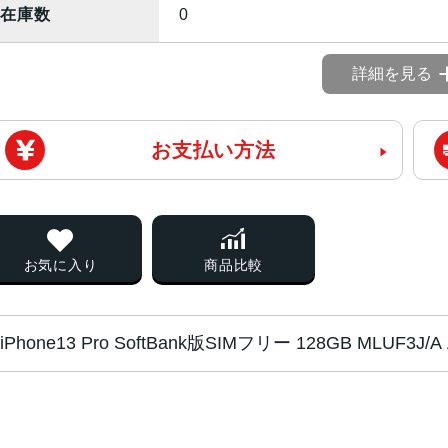
在庫数
0
詳細を見る
お支払い方法
お気に入り
商品比較
iPhone13 Pro SoftBank版SIMフリー 128GB MLUF3J
チップ・プロセッ
A15 Bionicチップ2つの高性
サー
新しい5コアGPU新しい16コアNeural