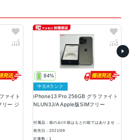
、シエラブルー、アルパイングリーン
ンOLEDディスプレイ
84%
中古Aランク
中
等級（最大水深6メートルで最大30分間）
グラファイト
iPhone13 Pro 256GB グラファイト
iP
Mフリー ジ
NLUN3J/A Apple版SIMフリー
ML
あ
広角、超広角カメラ望遠：ƒ/2.8絞り値広角：ƒ/1.
20°視野角3倍の光学ズームイン、2倍の光学ズーム
付属品：箱のみ(※箱はもとの箱ではありませ
付属
大15倍のデジタルズーム
ん。)
発売日
発売日：2021/09
在庫
在庫数：1