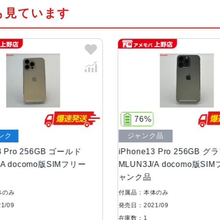
も見ています
カラー
グラファイト、ゴールド、シルバー
容量
128GB、256GB、512GB、1TB
サイズ・重さ
146.7×71.5×7.65mm ・203g
液晶
6.1インチ（対角）オールスクリー
76%
ンク
ジャンク品
防沫性能、耐水性
IEC規格60529にもとづくIP68
能、防塵性能
13 Pro 256GB ゴールド
iPhone13 Pro 256GB 
/A docomo版SIMフリー
MLUN3J/A docomo版SI
ャンク品
カメラ
Pro 12MPカメラシステム：望遠、
5絞り値超広角：ƒ/1.8絞り値と1
体のみ
付属品：本体のみ
アウト、6倍の光学ズームレンジ最
1/09
発売日：2021/09
在庫数：1