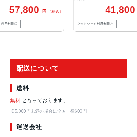
TrueDepthカメラ
12MPカメラƒ/2.2絞り値
57,800
41,80
円
（税込）
生体認証
TrueDepthカメラによる顔認識の
ク利用制限◯
ネットワーク利用制限△
発売日
2021年9月24日
配送について
送料
無料
となっております。
※5,000円未満の場合に全国一律600円
運送会社