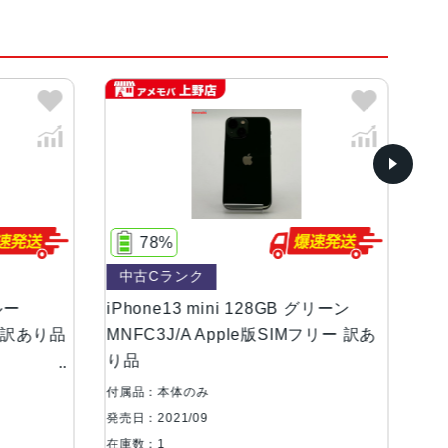
イト、ミッドナイト、ブルー、ピンク、グリーン
ンOLEDディスプレイ
8%
77%
Cランク
中古Cランク
等級（最大水深6メートルで最大30分間）
ne13 mini 128GB グリーン
iPhone13 mini 128
3J/A Apple版SIMフリー 訳あ
MLJC3J/A docomo版
あり品
、超広角カメラ広角：ƒ/1.6絞り値超広角：ƒ/2.
ズームアウト最大5倍のデジタルズーム
：本体のみ
付属品：箱のみ
021/09
発売日：2021/09
1
在庫数：1