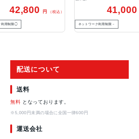
41,000
円
（税込）
（税込）
生体認証
TrueDepthカメラによる顔認識の
ネットワーク利用制限－
ネット
発売日
2021年9月24日
配送について
送料
無料
となっております。
※5,000円未満の場合に全国一律600円
運送会社