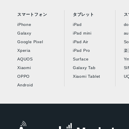
スマートフォン
タブレット
ス
iPhone
iPad
d
Galaxy
iPad mini
au
Google Pixel
iPad Air
So
Xperia
iPad Pro
楽
AQUOS
Surface
Ym
Xiaomi
Galaxy Tab
S
OPPO
Xiaomi Tablet
UQ
Android