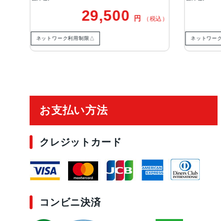
29,500
42,800
円
円
（税込）
用制限△
ネットワーク利用制限◯
ご利用ガイド
お支払い方法
クレジットカード
コンビニ決済