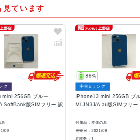
も見ています
カラー
(PRODUCT)RED 、スターラ
容量
128GB、256GB、512GB
サイズ・重さ
131.5×64.2×7.65mm ・140g
液晶
5.4インチ（対角）オールスクリー
86%
7
中古Bランク
中古
防沫性能、耐水性
IEC規格60529にもとづくIP68
能、防塵性能
iPhone13 mini 256GB ブルー
iPho
フリー 訳
MLJN3J/A au版SIMフリー 訳あり品
MNFC
り品
カメラ
デュアル12MPカメラシステム：広角
4絞り値と120°視野角2倍の光学
付属品：本体のみ
付属品
発売日：2021/09
発売日：2
TrueDepthカメラ
12MPカメラƒ/2.2絞り値
在庫数：1
在庫数：