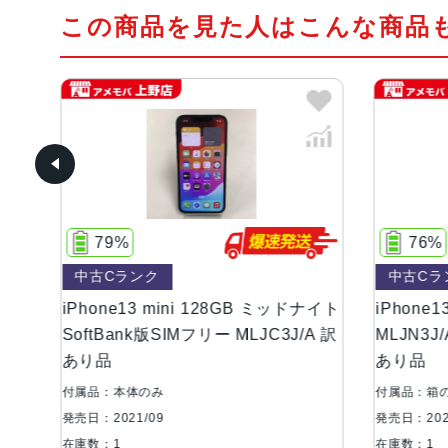
この商品を見た人はこんな商品
76%
ク
中古Cランク
 mini 128GB ミッドナイト
iPhone13 mini 256GB ブルー
版SIMフリー MLJC3J/A 訳
MLJN3J/A SoftBank版SIM
あり品
み
付属品：箱のみ
9
発売日：2021/09
在庫数：1