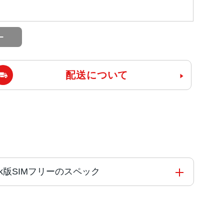
配送について
ftBank版SIMフリーのスペック
能コアと4つの高効率コアを搭載した新しい6コアCPU
 Engine