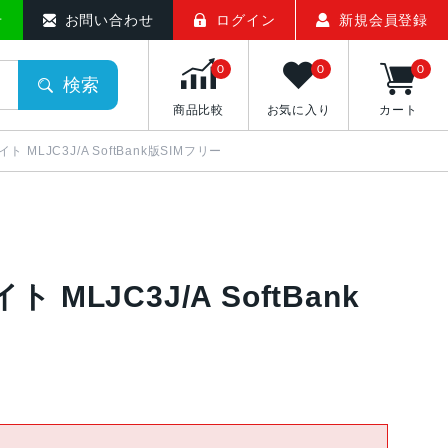
せ
お問い合わせ
ログイン
新規会員登録
0
0
0
検索
商品比較
お気に入り
カート
ナイト MLJC3J/A SoftBank版SIMフリー
イト MLJC3J/A SoftBank