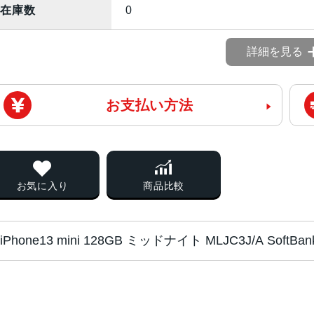
在庫数
0
詳細を見る
お支払い方法
お気に入り
商品比較
iPhone13 mini 128GB ミッドナイト MLJC3J/A So
チップ・プロセッ
A15 Bionicチップ2つの高性
サー
新しい4コアGPU新しい16コアNeural