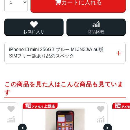
カートに入れる
お気に入り
商品比較
iPhone13 mini 256GB ブルー MLJN3J/A au版
SIMフリー 訳あり品のスペック
チップ・プロセッサー
この商品を見た人はこんな商品も見ていま
A15 Bionicチップ2つの高性能コアと4つの高効率コアを搭
載した新しい6コアCPU新しい4コアGPU新しい16コアNeu
す
ral Engine
カラー
(PRODUCT)RED 、スターライト、ミッドナイト、ブル
ー、ピンク、グリーン