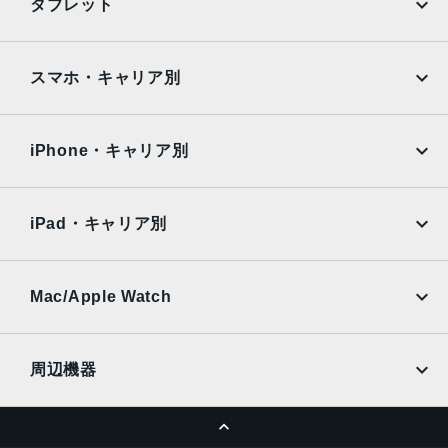
タブレット
12MPカメラƒ/2.2絞り値
Google Pixel
Xperia
生体認証
iPad
iPad mini
AQUOS
Xiaomi
スマホ・キャリア別
TrueDepthカメラによる顔認識の有効化
iPad Air
iPad Pro
発売日
OPPO
Android
docomo
au
2021年9月24日
Surface
Galaxy Tab
iPhone・キャリア別
SoftBank
楽天モバイル
Xiaomi Tablet
docomo
au
Ymobile
SIMフリー
iPad・キャリア別
SoftBank
楽天モバイル
UQmobile
au
SoftBank
Ymobile
SIMフリー
Mac/Apple Watch
docomo
Wi-Fi
UQmobile
MacBook
MacBook Air
周辺機器
MacBook Pro
iMac
ページトップへ
Apple Pencil
Keyboard
Mac mini
Mac Studio