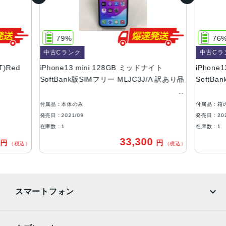
容量
128GB、256GB、512GB
79%
76
サイズ・重さ
中古Cランク
中古Cラ
131.5×64.2×7.65mm ・140g
T)Red
iPhone13 mini 128GB ミッドナイト
iPhone1
液晶
SoftBank版SIMフリー MLJC3J/A 訳あり品
SoftB
5.4インチ（対角）オールスクリーンOLEDディスプレイ
付属品：本体のみ
付属品：箱
防沫性能、耐水性能、防塵性能
発売日：2021/09
発売日：202
IEC規格60529にもとづくIP68等級（最大水深6メートルで
在庫数：1
在庫数：1
最大30分間）
0
33,300
円
円
（税込）
（税込）
カメラ
デュアル12MPカメラシステム：広角、超広角カメラ広角：
ƒ/1.6絞り値超広角：ƒ/2.4絞り値と120°視野角2倍の光学ズ
スマートフォン
ームアウト最大5倍のデジタルズーム
TrueDepthカメラ
iPhone
Galaxy