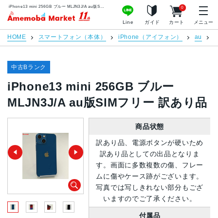
iPhone13 mini 256GB ブルー MLJN3J/A au版SIMフリー 訳あり品 | 中古スマホ販売のアメモバマーケット
0
アメモバマーケット
Line
ガイド
カート
メニュー
HOME
スマートフォン（本体）
iPhone（アイフォン）
au
i
中古Bランク
iPhone13 mini 256GB ブルー
MLJN3J/A au版SIMフリー 訳あり品
商品状態
訳あり品、電源ボタンが硬いため
訳あり品としての出品となりま
す。画面に多数複数の傷、フレー
ムに傷やケース跡がございます。
写真では写しきれない部分もござ
いますのでご了承ください。
付属品