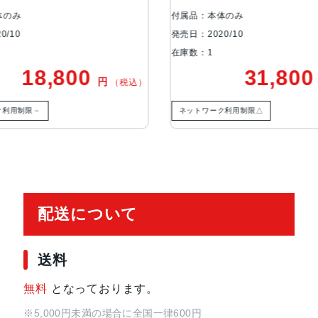
カメラ
デュアル12MPカメラシステム：超広
付属品：本体のみ
付属品：本体のみ
野角広角：ƒ/1.6絞り値2倍の光
売日：2020/10
発売日：2020/10
在庫数：1
在庫数：1
TrueDepthカメラ
12MPカメラƒ/2.2絞り値
31,800
22
円
（税込）
生体認証
FaceID,TrueDepthカメラによ
ネットワーク利用制限△
ネットワーク利用制限△
発売日
2020年10月23日
配送について
送料
無料
となっております。
※5,000円未満の場合に全国一律600円