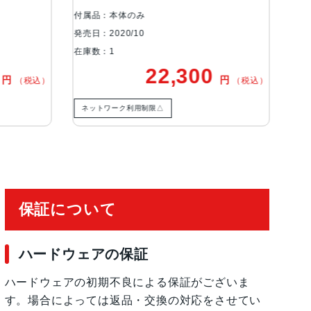
角、広角カメラ超広角：ƒ/2.4絞り値と120°視
付属品：本体のみ
学ズームアウト最大5倍のデジタルズーム
発売日：2020/10
在庫数：1
,300
37,800
円
円
（税込）
（税込）
る顔認識の有効化
ネットワーク利用制限◯
保証について
ハードウェアの保証
ハードウェアの初期不良による保証がございま
す。場合によっては返品・交換の対応をさせてい