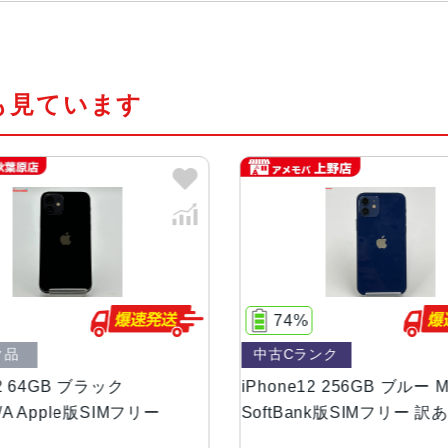
チップ・プロセッ
A14 Bionicチップ 次世代のNeural 
サー
も見ています
カラー（全色）
ホワイト、ブラック、ブルー、グリーン
容量（全て）
64GB、128GB、256GB
サイズ・重さ
146.7×71.5×7.4mm ・162g
液晶
Super Retina XDRディスプ
74%
100%
プレイ2,532 x 1,170ピクセル解像度
中古Cランク
中古Bランク
防沫性能、耐水性
IEC規格60529にもとづくIP68
Phone12 256GB ブルー MGJ33J/A
iPhone12 64GB 
能、防塵性能
SoftBank版SIMフリー 訳あり品
SoftBank版 訳あ