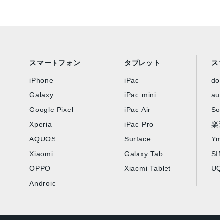
スマートフォン
タブレット
ス
iPhone
iPad
d
Galaxy
iPad mini
au
Google Pixel
iPad Air
So
Xperia
iPad Pro
楽
AQUOS
Surface
Ym
Xiaomi
Galaxy Tab
S
OPPO
Xiaomi Tablet
UQ
Android