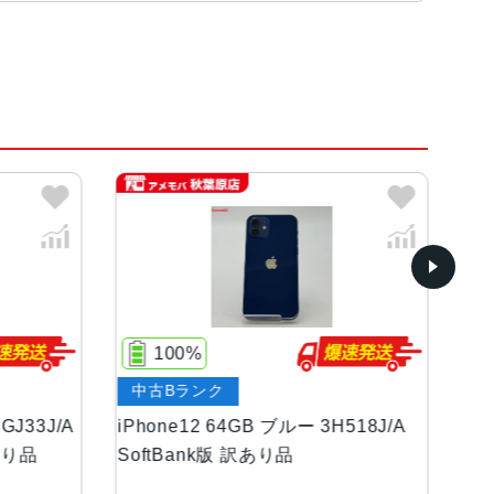
Engine
、PRODUCT RED
レイ6.1インチ（対角）オールスクリーンOLEDディス
86%
、460ppi
中古Aランク
等級（最大水深6メートルで最大30分間）
ブルー 3H518J/A
iPhone12 256GB ブラック
り品
MGJ03J/A docomo版SIMフリー