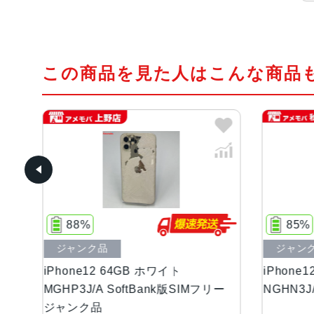
この商品を見た人はこんな商品
85%
ジャンク品
ト
iPhone12 64GB ブラック
i
版SIMフリー
NGHN3J/A Apple版SIMフリー