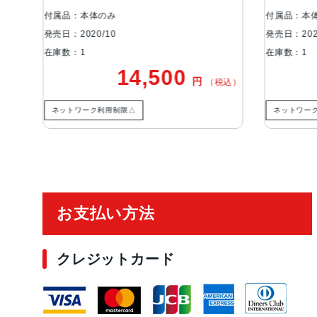
付属品：本体のみ
発売日：2020/10
発
在庫数：1
00
18,800
円
円
（税込）
（税込）
ネットワーク利用制限－
ご利用ガイド
お支払い方法
クレジットカード