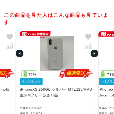
チップ・プロセッサー
この商品を見た人はこんな商品も見ていま
Apple A12 Bionic
す
カラー
スペースグレイ、シルバー、ゴールド
容量
64GB、256GB、512GB
サイズ・重さ
143.6×70.9×7.7mm ・177g
72%
71
液晶
中古Aランク
中古Aラ
5.8インチ, 2436×1125 対応の有機ELディスプレイを採用
como版
iPhoneXS 256GB シルバー MTE12J/A AU
iPhone
アウトカメラ
版SIMフリー 訳あり品
docom
1,200万画素
付属品：本体のみ
付属品：本
RAM
発売日：2018/09
発売日：201