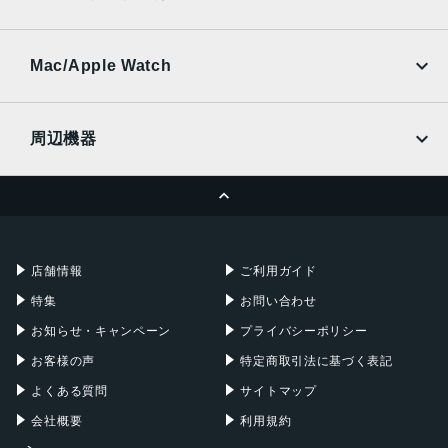
SoftBank
楽天モバイル
UQmobile
au
SoftBank
Ymobile
SIMフリー
Mac/Apple Watch
docomo
Wi-Fi
UQmobile
MacBook
MacBook Air
周辺機器
MacBook Pro
iMac
ページトップへ
Apple Pencil
Keyboard
Mac mini
Mac Studio
充電器
iPadケース
Mac Pro
Apple Watch
店舗情報
ご利用ガイド
特集
お問い合わせ
お知らせ・キャンペーン
プライバシーポリシー
お客様の声
特定商取引法に基づく表記
よくある質問
サイトマップ
会社概要
利用規約