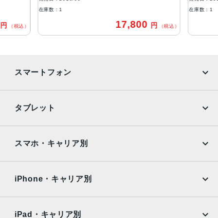
4GB
在庫数：1
在庫数：1
0
17,800
円
円
生体認証
（税込）
（税込）
FaceID
発売日
スマートフォン
2018年9月21日
iPhone
Galaxy
タブレット
Google Pixel
Xperia
iPad
iPad mini
AQUOS
Xiaomi
スマホ・キャリア別
iPad Air
iPad Pro
OPPO
Android
docomo
au
Surface
Galaxy Tab
iPhone・キャリア別
SoftBank
楽天モバイル
Xiaomi Tablet
docomo
au
Ymobile
SIMフリー
iPad・キャリア別