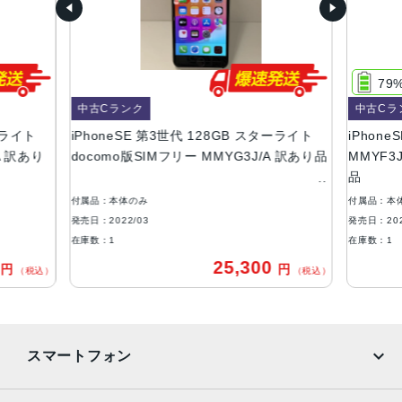
64GB、128GB、256GB
サイズ・重さ
138.4×67.3×7.3mm ・144g
79
液晶
中古Cランク
中古Cラ
ーライト
iPhoneSE 第3世代 128GB スターライト
iPhon
4.7インチ
A 訳あり
docomo版SIMフリー MMYG3J/A 訳あり品
MMYF3J
防沫性能、耐水性能、防塵性能
品
IEC規格60529にもとづくIP67等級（最大水深1メートルで
付属品：本体のみ
付属品：本
最大30分間）
発売日：2022/03
発売日：202
在庫数：1
在庫数：1
カメラ
0
25,300
円
円
（税込）
（税込）
12MP広角カメラƒ/1.8絞り値最大5倍のデジタルズーム進化
したボケ効果と深度コントロールが使えるポートレートモ
ード6つのエフェクトを備えたポートレートライティング
（自然光、スタジオ照明、輪郭強調照明、ステージ照明、
スマートフォン
ステージ照明（モノ）、ハイキー照明（モノ））光学式手
ぶれ補正6枚構成のレンズLED True Toneフラッシュとスロ