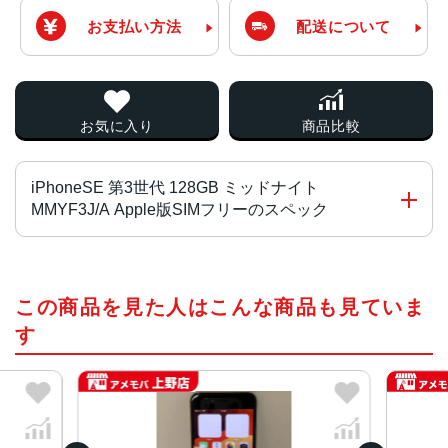
お支払い方法
配送について
お気に入り
商品比較
iPhoneSE 第3世代 128GB ミッドナイト
MMYF3J/A Apple版SIMフリーのスペック
チップ・プロセッサー
この商品を見た人はこんな商品も見ていま
A15 Bionicチップ2つの高性能コアと4つの高効率コアを搭
載した6コアCPU4コアGPU16コアNeural Engine
す
カラー
RED、スターライト、ミッドナイト
容量