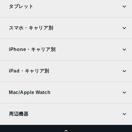
ーシンクロパノラマ（最大63MP）サファイアクリスタル製
iPhone
Galaxy
タブレット
レンズカバーFocus Pixelsを使ったオートフォーカス写真
Google Pixel
Xperia
とLive Photosの広色域キャプチャDeep Fusion写真のスマ
ートHDR 4フォトグラフスタイル高度な赤目修正自動手ぶ
iPad
iPad mini
AQUOS
Xiaomi
スマホ・キャリア別
れ補正バーストモード写真へのジオタグ添付画像撮影フォ
ーマット：HEIF、JPEG
iPad Air
iPad Pro
OPPO
Android
docomo
au
生体認証
Surface
Galaxy Tab
iPhone・キャリア別
指紋認証
SoftBank
楽天モバイル
Xiaomi Tablet
発売日
docomo
au
Ymobile
SIMフリー
iPad・キャリア別
2022年3月18日
SoftBank
楽天モバイル
UQmobile
au
SoftBank
Ymobile
SIMフリー
Mac/Apple Watch
docomo
Wi-Fi
UQmobile
MacBook
MacBook Air
周辺機器
MacBook Pro
iMac
ページトップへ
Apple Pencil
Keyboard