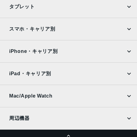
ーシンクロパノラマ（最大63MP）サファイアクリスタル製
iPhone
Galaxy
タブレット
レンズカバーFocus Pixelsを使ったオートフォーカス写真
Google Pixel
Xperia
とLive Photosの広色域キャプチャDeep Fusion写真のスマ
ートHDR 4フォトグラフスタイル高度な赤目修正自動手ぶ
iPad
iPad mini
AQUOS
Xiaomi
スマホ・キャリア別
れ補正バーストモード写真へのジオタグ添付画像撮影フォ
ーマット：HEIF、JPEG
iPad Air
iPad Pro
OPPO
Android
docomo
au
生体認証
Surface
Galaxy Tab
iPhone・キャリア別
指紋認証
SoftBank
楽天モバイル
Xiaomi Tablet
発売日
docomo
au
Ymobile
SIMフリー
iPad・キャリア別
2022年3月18日
SoftBank
楽天モバイル
UQmobile
au
SoftBank
Ymobile
SIMフリー
Mac/Apple Watch
docomo
Wi-Fi
UQmobile
MacBook
MacBook Air
周辺機器
MacBook Pro
iMac
ページトップへ
Apple Pencil
Keyboard