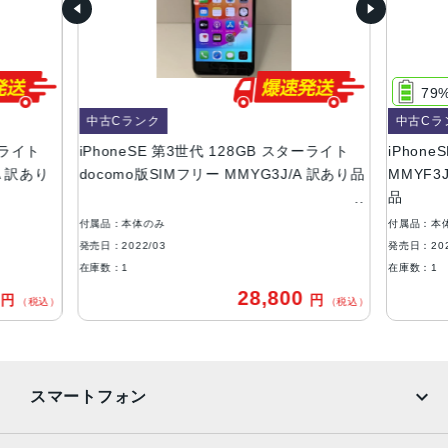
64GB、128GB、256GB
サイズ・重さ
138.4×67.3×7.3mm ・144g
79
液晶
中古Cランク
中古Cラ
ーライト
iPhoneSE 第3世代 128GB スターライト
iPhon
4.7インチ
A 訳あり
docomo版SIMフリー MMYG3J/A 訳あり品
MMYF3J
防沫性能、耐水性能、防塵性能
品
IEC規格60529にもとづくIP67等級（最大水深1メートルで
付属品：本体のみ
付属品：本
最大30分間）
発売日：2022/03
発売日：202
在庫数：1
在庫数：1
カメラ
0
28,800
円
円
（税込）
（税込）
12MP広角カメラƒ/1.8絞り値最大5倍のデジタルズーム進化
したボケ効果と深度コントロールが使えるポートレートモ
ード6つのエフェクトを備えたポートレートライティング
（自然光、スタジオ照明、輪郭強調照明、ステージ照明、
スマートフォン
ステージ照明（モノ）、ハイキー照明（モノ））光学式手
ぶれ補正6枚構成のレンズLED True Toneフラッシュとスロ