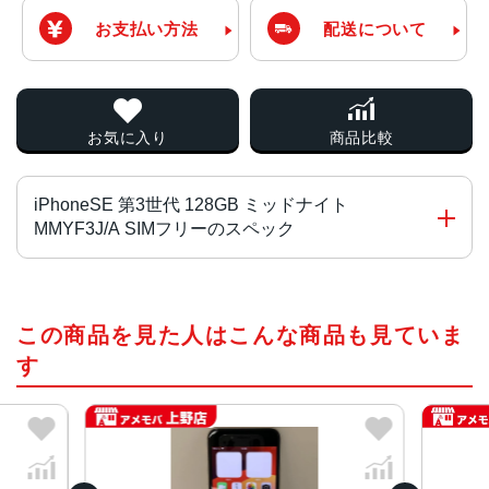
お支払い方法
配送について
お気に入り
商品比較
iPhoneSE 第3世代 128GB ミッドナイト
MMYF3J/A SIMフリーのスペック
チップ・プロセッサー
この商品を見た人はこんな商品も見ていま
A15 Bionicチップ2つの高性能コアと4つの高効率コアを搭
載した6コアCPU4コアGPU16コアNeural Engine
す
カラー
RED、スターライト、ミッドナイト
容量