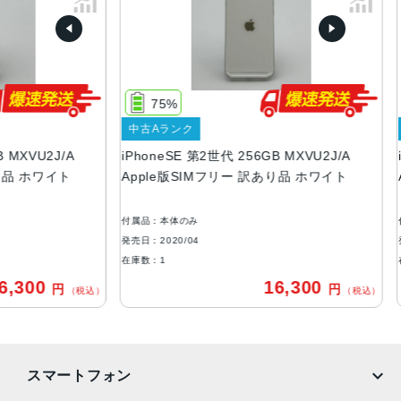
148g
画面解像度
1334 X 750
75%
OS
中古Aランク
中古
iOS
VU2J/A
iPhoneSE 第2世代 256GB MXVU2J/A
iPho
本体素材
ホワイト
Apple版SIMフリー 訳あり品 ホワイト
App
アルミニウム, ガラス
付属品：本体のみ
付属品
ブロードバンド世代
発売日：2020/04
発売日：
4G
在庫数：1
在庫数
00
16,300
円
円
通信規格
（税込）
（税込）
CDMA方式, GSM方式, UMTS方式
カラー
スマートフォン
Black, PRODUCT(RED) Special Edition, Red, White