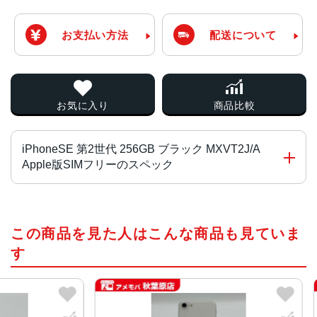
お支払い方法
配送について
お気に入り
商品比較
iPhoneSE 第2世代 256GB ブラック MXVT2J/A
Apple版SIMフリーのスペック
画面サイズ
この商品を見た人はこんな商品も見ていま
4.7インチ
す
発売日
2020年4月
質量