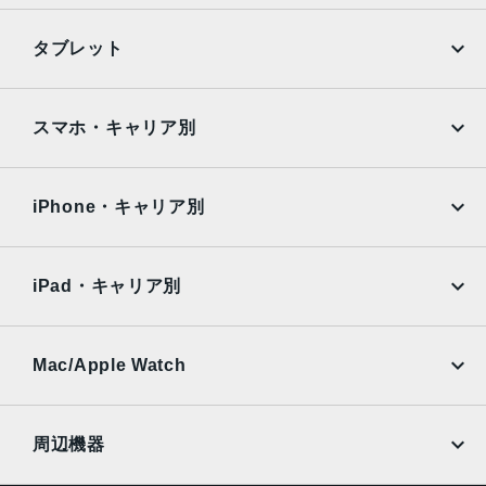
特長
iPhone
Galaxy
タブレット
クワッドバンド, スマートフォン, ワイヤレス充電, 急速充電
可能, 防滴
Google Pixel
Xperia
iPad
iPad mini
RAM
AQUOS
Xiaomi
スマホ・キャリア別
3GB
iPad Air
iPad Pro
OPPO
Android
保護
docomo
au
Surface
Galaxy Tab
iPhone・キャリア別
耐指紋撥油コーティング, 防塵
SoftBank
楽天モバイル
Xiaomi Tablet
認証機能
docomo
au
Ymobile
SIMフリー
iPad・キャリア別
指紋認証
SoftBank
楽天モバイル
UQmobile
搭載センサー
au
SoftBank
Ymobile
SIMフリー
Mac/Apple Watch
ジャイロセンサー, デジタルコンパス, 加速度計, 周囲光セン
docomo
Wi-Fi
サー, 気圧センサー, 近接センサー
UQmobile
MacBook
MacBook Air
前面カメラ解像度
周辺機器
700万画素
MacBook Pro
iMac