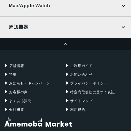
au
SoftBank
Ymobile
SIMフリー
Mac/Apple Watch
ジャイロセンサー, デジタルコンパス, 加速度計, 周囲光セン
docomo
Wi-Fi
サー, 気圧センサー, 近接センサー
UQmobile
MacBook
MacBook Air
前面カメラ解像度
周辺機器
700万画素
MacBook Pro
iMac
ページトップへ
Apple Pencil
Keyboard
ストレージ容量
Mac mini
Mac Studio
64GB, 128GB, 256GB
充電器
iPadケース
Mac Pro
Apple Watch
店舗情報
ご利用ガイド
特集
お問い合わせ
お知らせ・キャンペーン
プライバシーポリシー
お客様の声
特定商取引法に基づく表記
よくある質問
サイトマップ
会社概要
利用規約