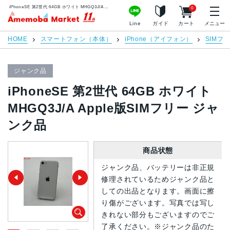
iPhoneSE 第2世代 64GB ホワイト MHGQ3J/A Apple版SIMフリー ジャンク品 | 中古スマホ販売のアメモバマーケット
0
アメモバマーケット
Line
ガイド
カート
メニュー
HOME
スマートフォン（本体）
iPhone（アイフォン）
SIMフ
ジャンク品
iPhoneSE 第2世代 64GB ホワイト
MHGQ3J/A Apple版SIMフリー ジャ
ンク品
商品状態
ジャンク品、バッテリーは非正規
修理されているためジャンク品と
しての出品となります。画面に擦
り傷がございます。写真では写し
きれない部分もございますのでご
了承ください。※ジャンク品のた