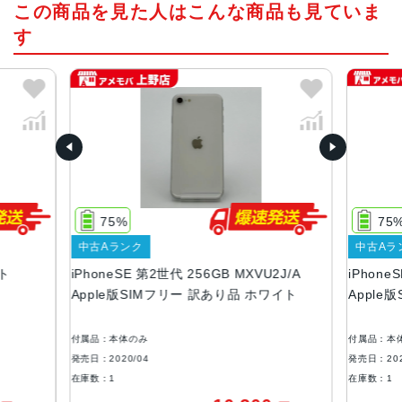
この商品を見た人はこんな商品も見ていま
4.7インチ
す
発売日
2020年4月
質量
148g
画面解像度
1334 X 750
75%
75
OS
中古Aランク
中古Aラ
iOS
イト
iPhoneSE 第2世代 256GB MXVU2J/A
iPhone
本体素材
Apple版SIMフリー 訳あり品 ホワイト
Apple
アルミニウム, ガラス
付属品：本体のみ
付属品：本
ブロードバンド世代
発売日：2020/04
発売日：202
4G
在庫数：1
在庫数：1