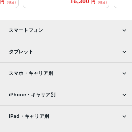
0
16,300
円
円
通信規格
（税込）
（税込）
CDMA方式, GSM方式, UMTS方式
カラー
スマートフォン
Black, PRODUCT(RED) Special Edition, Red, White
特長
iPhone
Galaxy
タブレット
クワッドバンド, スマートフォン, ワイヤレス充電, 急速充電
可能, 防滴
Google Pixel
Xperia
iPad
iPad mini
RAM
AQUOS
Xiaomi
スマホ・キャリア別
3GB
iPad Air
iPad Pro
OPPO
Android
保護
docomo
au
Surface
Galaxy Tab
iPhone・キャリア別
耐指紋撥油コーティング, 防塵
SoftBank
楽天モバイル
Xiaomi Tablet
認証機能
docomo
au
Ymobile
SIMフリー
iPad・キャリア別
指紋認証
SoftBank
楽天モバイル
UQmobile
搭載センサー