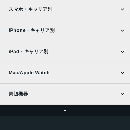
iPad
iPad mini
RAM
AQUOS
Xiaomi
スマホ・キャリア別
3GB
iPad Air
iPad Pro
OPPO
Android
保護
docomo
au
Surface
Galaxy Tab
iPhone・キャリア別
耐指紋撥油コーティング, 防塵
SoftBank
楽天モバイル
Xiaomi Tablet
認証機能
docomo
au
Ymobile
SIMフリー
iPad・キャリア別
指紋認証
SoftBank
楽天モバイル
UQmobile
搭載センサー
au
SoftBank
Ymobile
SIMフリー
Mac/Apple Watch
ジャイロセンサー, デジタルコンパス, 加速度計, 周囲光セン
docomo
Wi-Fi
サー, 気圧センサー, 近接センサー
UQmobile
MacBook
MacBook Air
前面カメラ解像度
周辺機器
700万画素
MacBook Pro
iMac
ページトップへ
Apple Pencil
Keyboard
ストレージ容量
Mac mini
Mac Studio
64GB, 128GB, 256GB
充電器
iPadケース
Mac Pro
Apple Watch