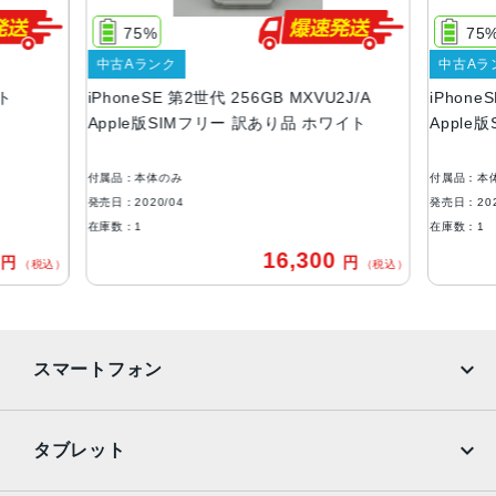
1334 X 750
75%
75
OS
中古Aランク
中古Aラ
iOS
イト
iPhoneSE 第2世代 256GB MXVU2J/A
iPhone
本体素材
Apple版SIMフリー 訳あり品 ホワイト
Apple
アルミニウム, ガラス
付属品：本体のみ
付属品：本
ブロードバンド世代
発売日：2020/04
発売日：202
4G
在庫数：1
在庫数：1
0
16,300
円
円
通信規格
（税込）
（税込）
CDMA方式, GSM方式, UMTS方式
カラー
スマートフォン
Black, PRODUCT(RED) Special Edition, Red, White
特長
iPhone
Galaxy
タブレット
クワッドバンド, スマートフォン, ワイヤレス充電, 急速充電
可能, 防滴
Google Pixel
Xperia