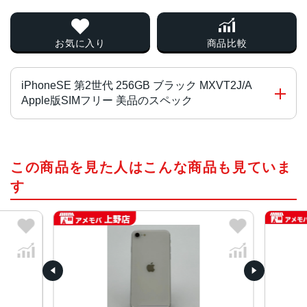
お気に入り
商品比較
iPhoneSE 第2世代 256GB ブラック MXVT2J/A
Apple版SIMフリー 美品のスペック
画面サイズ
この商品を見た人はこんな商品も見ていま
4.7インチ
す
発売日
2020年4月
質量
148g
画面解像度