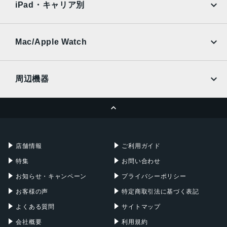
Ymobile
SIMフリー
iPad・キャリア別
指紋認証
SoftBank
楽天モバイル
UQmobile
搭載センサー
au
SoftBank
Ymobile
SIMフリー
Mac/Apple Watch
ジャイロセンサー, デジタルコンパス, 加速度計, 周囲光セン
docomo
Wi-Fi
サー, 気圧センサー, 近接センサー
UQmobile
MacBook
MacBook Air
前面カメラ解像度
周辺機器
700万画素
MacBook Pro
iMac
ページトップへ
Apple Pencil
Keyboard
ストレージ容量
Mac mini
Mac Studio
64GB, 128GB, 256GB
充電器
iPadケース
Mac Pro
Apple Watch
店舗情報
ご利用ガイド
特集
お問い合わせ
お知らせ・キャンペーン
プライバシーポリシー
お客様の声
特定商取引法に基づく表記
よくある質問
サイトマップ
会社概要
利用規約