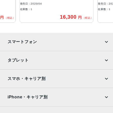
ブロードバンド世代
発売日：2020/04
発売日：202
4G
在庫数：1
在庫数：1
0
16,300
円
円
通信規格
（税込）
（税込）
CDMA方式, GSM方式, UMTS方式
カラー
スマートフォン
Black, PRODUCT(RED) Special Edition, Red, White
特長
iPhone
Galaxy
タブレット
クワッドバンド, スマートフォン, ワイヤレス充電, 急速充電
可能, 防滴
Google Pixel
Xperia
iPad
iPad mini
RAM
AQUOS
Xiaomi
スマホ・キャリア別
3GB
iPad Air
iPad Pro
OPPO
Android
保護
docomo
au
Surface
Galaxy Tab
iPhone・キャリア別
耐指紋撥油コーティング, 防塵
SoftBank
楽天モバイル
Xiaomi Tablet
認証機能
docomo
au