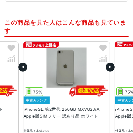
画面サイズ
この商品を見た人はこんな商品も見ていま
4.7インチ
す
発売日
2020年4月
質量
148g
画面解像度
1334 X 750
75%
75
OS
中古Aランク
中古Aラ
iOS
イト
iPhoneSE 第2世代 256GB MXVU2J/A
iPhone
本体素材
Apple版SIMフリー 訳あり品 ホワイト
Apple
アルミニウム, ガラス
付属品：本体のみ
付属品：本