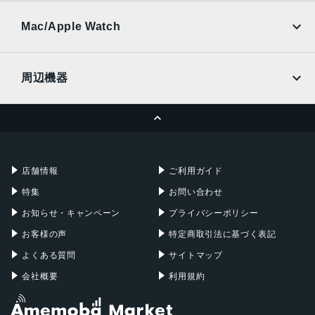
UQmobile
搭載センサー
au
SoftBank
Ymobile
SIMフリー
Mac/Apple Watch
ジャイロセンサー, デジタルコンパス, 加速度計, 周囲光セン
docomo
Wi-Fi
サー, 気圧センサー, 近接センサー
UQmobile
MacBook
MacBook Air
前面カメラ解像度
周辺機器
700万画素
MacBook Pro
iMac
ページトップへ
Apple Pencil
Keyboard
ストレージ容量
Mac mini
Mac Studio
64GB, 128GB, 256GB
充電器
iPadケース
Mac Pro
Apple Watch
店舗情報
ご利用ガイド
特集
お問い合わせ
お知らせ・キャンペーン
プライバシーポリシー
お客様の声
特定商取引法に基づく表記
よくある質問
サイトマップ
会社概要
利用規約