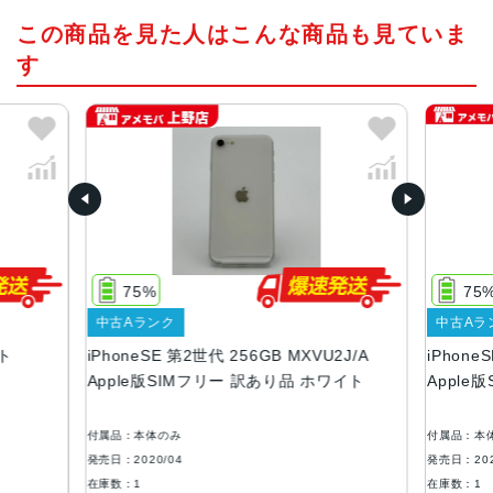
この商品を見た人はこんな商品も見ていま
4.7インチ
す
発売日
2020年4月
質量
148g
画面解像度
1334 X 750
75%
75
OS
中古Aランク
中古Aラ
iOS
イト
iPhoneSE 第2世代 256GB MXVU2J/A
iPhone
本体素材
Apple版SIMフリー 訳あり品 ホワイト
Apple
アルミニウム, ガラス
付属品：本体のみ
付属品：本
ブロードバンド世代
発売日：2020/04
発売日：202
4G
在庫数：1
在庫数：1