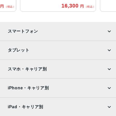
0
16,300
円
円
通信規格
（税込）
（税込）
CDMA方式, GSM方式, UMTS方式
カラー
スマートフォン
Black, PRODUCT(RED) Special Edition, Red, White
特長
iPhone
Galaxy
タブレット
クワッドバンド, スマートフォン, ワイヤレス充電, 急速充電
可能, 防滴
Google Pixel
Xperia
iPad
iPad mini
RAM
AQUOS
Xiaomi
スマホ・キャリア別
3GB
iPad Air
iPad Pro
OPPO
Android
保護
docomo
au
Surface
Galaxy Tab
iPhone・キャリア別
耐指紋撥油コーティング, 防塵
SoftBank
楽天モバイル
Xiaomi Tablet
認証機能
docomo
au
Ymobile
SIMフリー
iPad・キャリア別
指紋認証
SoftBank
楽天モバイル