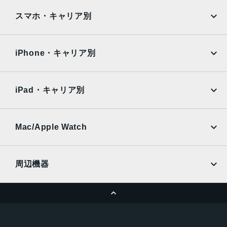
iPad
iPad mini
RAM
AQUOS
Xiaomi
スマホ・キャリア別
3GB
iPad Air
iPad Pro
OPPO
Android
保護
docomo
au
Surface
Galaxy Tab
iPhone・キャリア別
耐指紋撥油コーティング, 防塵
SoftBank
楽天モバイル
Xiaomi Tablet
認証機能
docomo
au
Ymobile
SIMフリー
iPad・キャリア別
指紋認証
SoftBank
楽天モバイル
UQmobile
搭載センサー
au
SoftBank
Ymobile
SIMフリー
Mac/Apple Watch
ジャイロセンサー, デジタルコンパス, 加速度計, 周囲光セン
docomo
Wi-Fi
サー, 気圧センサー, 近接センサー
UQmobile
MacBook
MacBook Air
前面カメラ解像度
周辺機器
700万画素
MacBook Pro
iMac
ページトップへ
Apple Pencil
Keyboard
ストレージ容量
Mac mini
Mac Studio
64GB, 128GB, 256GB
充電器
iPadケース
Mac Pro
Apple Watch