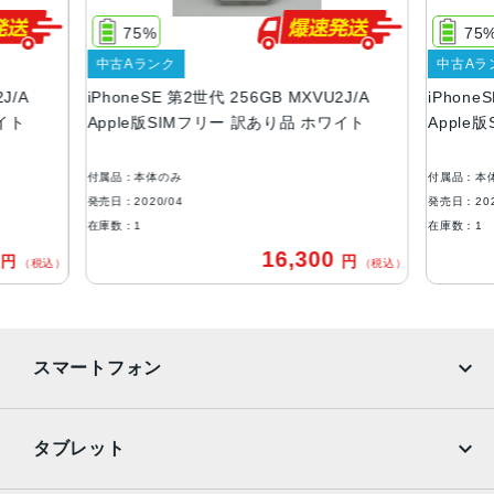
1334 X 750
75%
75
OS
中古Aランク
中古Aラ
iOS
J/A
iPhoneSE 第2世代 256GB MXVU2J/A
iPhone
本体素材
イト
Apple版SIMフリー 訳あり品 ホワイト
Apple
アルミニウム, ガラス
付属品：本体のみ
付属品：本
ブロードバンド世代
発売日：2020/04
発売日：202
4G
在庫数：1
在庫数：1
0
16,300
円
円
通信規格
（税込）
（税込）
CDMA方式, GSM方式, UMTS方式
カラー
スマートフォン
Black, PRODUCT(RED) Special Edition, Red, White
特長
iPhone
Galaxy
タブレット
クワッドバンド, スマートフォン, ワイヤレス充電, 急速充電
可能, 防滴
Google Pixel
Xperia