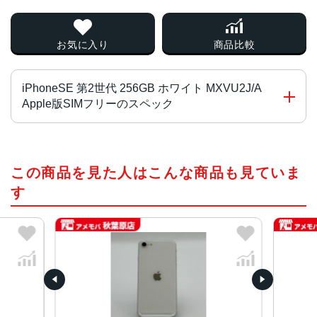
お気に入り
商品比較
iPhoneSE 第2世代 256GB ホワイト MXVU2J/A
Apple版SIMフリーのスペック
画面サイズ
この商品を見た人はこんな商品も見ていま
4.7インチ
す
発売日
2020年4月
質量
148g
画面解像度