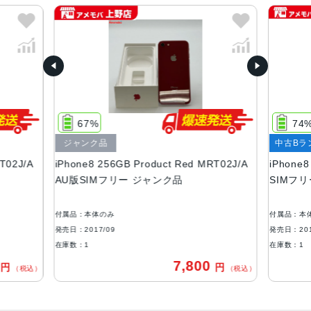
シルバー、レッド、ゴールド、スペースグレイ
容量
64GB、128GB、256GB
サイズ・重さ
138.4×67.3×7.3mm ・148g
67%
74
液晶
ジャンク品
中古Bラ
Retina HDディスプレイIPSテクノロジー搭載4.7インチ
T02J/A
iPhone8 256GB Product Red MRT02J/A
iPhone
（対角）ワイドスクリーンLCD Multi‑Touchディスプレイ1,
AU版SIMフリー ジャンク品
SIMフ
334 x 750ピクセル解像度、326ppi1,400:1コントラスト比
（標準）
付属品：本体のみ
付属品：本
アウトカメラ
発売日：2017/09
発売日：201
シングル12MPカメラ（広角）
在庫数：1
在庫数：1
0
7,800
円
円
生体認証
（税込）
（税込）
ホームボタンに内蔵された指紋認証センサー