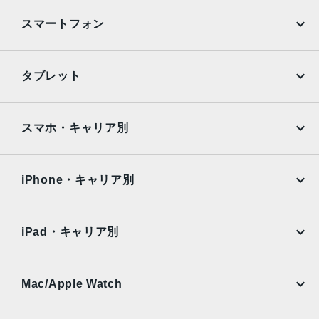
発売日
スマートフォン
2017年9月22日
iPhone
Galaxy
タブレット
Google Pixel
Xperia
iPad
iPad mini
AQUOS
Xiaomi
スマホ・キャリア別
iPad Air
iPad Pro
OPPO
Android
docomo
au
Surface
Galaxy Tab
iPhone・キャリア別
SoftBank
楽天モバイル
Xiaomi Tablet
docomo
au
Ymobile
SIMフリー
iPad・キャリア別
SoftBank
楽天モバイル
UQmobile
au
SoftBank
Ymobile
SIMフリー
Mac/Apple Watch
docomo
Wi-Fi
UQmobile