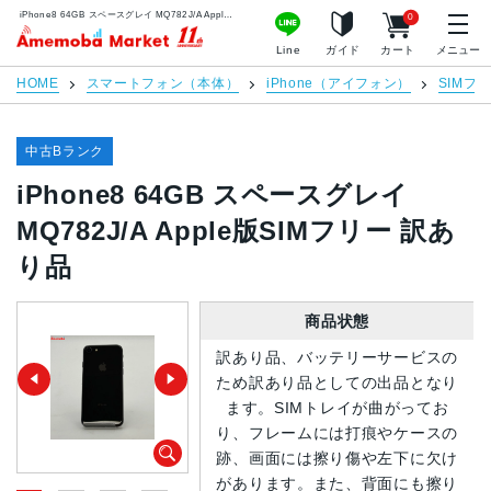
iPhone8 64GB スペースグレイ MQ782J/A Apple版SIMフリー 訳あり品 | 中古スマホ販売のアメモバマーケット
0
アメモバマーケット
Line
ガイド
カート
メニュー
HOME
スマートフォン（本体）
iPhone（アイフォン）
SIMフ
中古Bランク
iPhone8 64GB スペースグレイ
MQ782J/A Apple版SIMフリー 訳あ
り品
商品状態
訳あり品、バッテリーサービスの
ため訳あり品としての出品となり
ます。SIMトレイが曲がってお
り、フレームには打痕やケースの
跡、画面には擦り傷や左下に欠け
があります。また、背面にも擦り