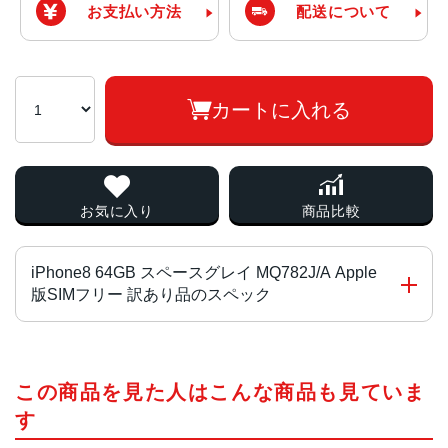
お支払い方法
配送について
カートに入れる
お気に入り
商品比較
iPhone8 64GB スペースグレイ MQ782J/A Apple
版SIMフリー 訳あり品のスペック
チップ・プロセッサー
この商品を見た人はこんな商品も見ていま
A11 Bionicチップ Neural Engine
す
カラー