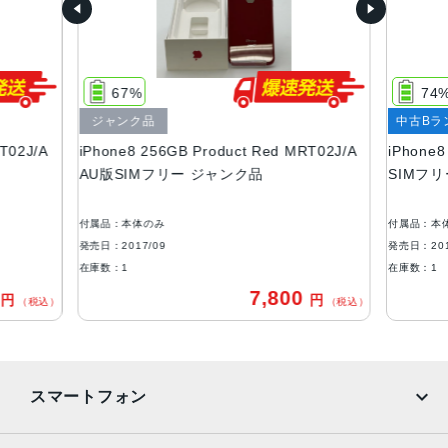
サイズ・重さ
138.4×67.3×7.3mm ・148g
67%
74
液晶
ジャンク品
中古Bラ
Retina HDディスプレイIPSテクノロジー搭載4.7インチ
T02J/A
iPhone8 256GB Product Red MRT02J/A
iPhone
（対角）ワイドスクリーンLCD Multi‑Touchディスプレイ1,
AU版SIMフリー ジャンク品
SIMフ
334 x 750ピクセル解像度、326ppi1,400:1コントラスト比
（標準）
付属品：本体のみ
付属品：本
アウトカメラ
発売日：2017/09
発売日：201
シングル12MPカメラ（広角）
在庫数：1
在庫数：1
0
7,800
円
円
生体認証
（税込）
（税込）
ホームボタンに内蔵された指紋認証センサー
発売日
スマートフォン
2017年9月22日