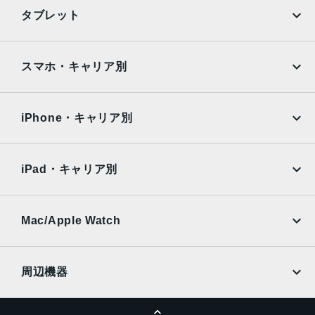
iPhone
Galaxy
タブレット
Google Pixel
Xperia
iPad
iPad mini
AQUOS
Xiaomi
スマホ・キャリア別
iPad Air
iPad Pro
OPPO
Android
docomo
au
Surface
Galaxy Tab
iPhone・キャリア別
SoftBank
楽天モバイル
Xiaomi Tablet
docomo
au
Ymobile
SIMフリー
iPad・キャリア別
SoftBank
楽天モバイル
UQmobile
au
SoftBank
Ymobile
SIMフリー
Mac/Apple Watch
docomo
Wi-Fi
UQmobile
MacBook
MacBook Air
周辺機器
MacBook Pro
iMac
ページトップへ
Apple Pencil
Keyboard