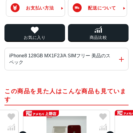
お支払い方法
配送について
お気に入り
商品比較
iPhone8 128GB MX1F2J/A SIMフリー 美品のス
ペック
チップ・プロセッサー
この商品を見た人はこんな商品も見ていま
A11 Bionicチップ Neural Engine
す
カラー
シルバー、レッド、ゴールド、スペースグレイ
容量
64GB、128GB、256GB