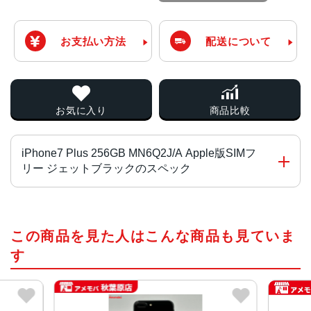
お支払い方法
配送について
お気に入り
商品比較
iPhone7 Plus 256GB MN6Q2J/A Apple版SIMフ
リー ジェットブラックのスペック
チップ・プロセッサー
この商品を見た人はこんな商品も見ていま
Apple A10 Fusion 組み込み型 M10モーションコプロセッ
サ
す
カラー
ブラック、ジェットブラック、シルバー、レッド、ローズ