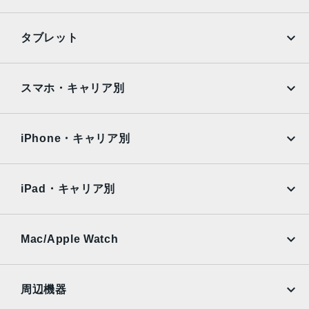
ホームボタンに内蔵された指紋認証センサー
iPhone
Galaxy
発売日
タブレット
2016年9月16日
Google Pixel
Xperia
iPad
iPad mini
AQUOS
Xiaomi
スマホ・キャリア別
iPad Air
iPad Pro
OPPO
Android
docomo
au
Surface
Galaxy Tab
iPhone・キャリア別
SoftBank
楽天モバイル
Xiaomi Tablet
docomo
au
Ymobile
SIMフリー
iPad・キャリア別
SoftBank
楽天モバイル
UQmobile
au
SoftBank
Ymobile
SIMフリー
Mac/Apple Watch
docomo
Wi-Fi
UQmobile
MacBook
MacBook Air
周辺機器
MacBook Pro
iMac