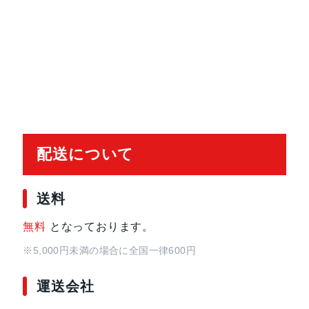
2MP超広角：13mm、ƒ/2.2絞り値と1
ームイン、2倍の光学ズームアウト、
ーム
TrueDepthカメラ
12MPカメラƒ/1.9絞り値
生体認証
TrueDepthカメラによる顔認識の
配送について
発売日
2024年9月20日
送料
無料
となっております。
※5,000円未満の場合に全国一律600円
運送会社