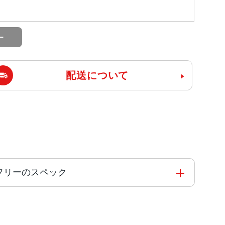
配送について
 SIMフリーのスペック
の高効率コアを搭載した新しい6コアCPU新しい5
ne