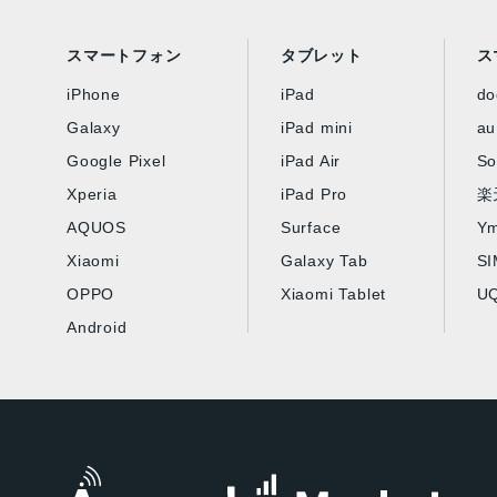
スマートフォン
タブレット
ス
iPhone
iPad
d
Galaxy
iPad mini
au
Google Pixel
iPad Air
So
Xperia
iPad Pro
楽
AQUOS
Surface
Ym
Xiaomi
Galaxy Tab
S
OPPO
Xiaomi Tablet
UQ
Android