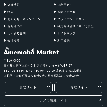
Mac Pro
Apple Watch
m、ƒ/1.6絞り値、センサーシフト光学式手ぶれ補正、100%
店舗情報
ご利用ガイド
Focus Pixels12MP超広角：13mm、ƒ/2.2絞り値と120°視
特集
お問い合わせ
野角、100% Focus Pixels2倍の光学ズームイン、2倍の光
お知らせ・キャンペーン
プライバシーポリシー
学ズームアウト、4倍の光学ズームレ ン ジ最大10倍のデジタ
ルズーム
お客様の声
特定商取引法に基づく表記
TrueDepthカメラ
よくある質問
サイトマップ
会社概要
利用規約
12MPカメラƒ/1.9絞り値
生体認証
TrueDepthカメラによる顔認識の有効化
〒110-0005
東京都台東区上野4-7-8 アメ横センタービル1F-27
発売日
TEL : 03-3834-3749（10:00～20:00 定休日：第3水曜日）
2024年9月20日
上野駅・御徒町駅より徒歩5分、秋葉原駅より徒歩10分
買取サイト
修理サイト
カメラ買取サイト