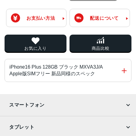
お支払い方法
配送について
お気に入り
商品比較
iPhone16 Plus 128GB ブラック MXVA3J/A
Apple版SIMフリー 新品同様のスペック
チップ・プロセッサー
A18チップ2つの高性能コアと4つの高効率コアを搭載した
スマートフォン
新しい6コアCPU新しい5コアGPU新しい16コアNeural En
gine
iPhone
Galaxy
タブレット
カラー
Google Pixel
Xperia