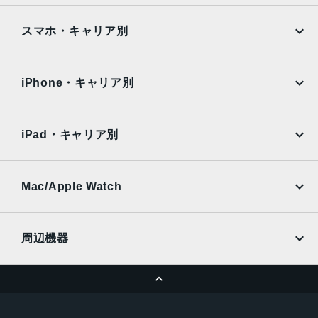
ブラック、ホワイト、ピンク、ティール、ウルトラマリン
iPad
iPad mini
容量
AQUOS
Xiaomi
スマホ・キャリア別
iPad Air
iPad Pro
128GB256GB512GB
OPPO
Android
docomo
au
サイズ・重さ
Surface
Galaxy Tab
iPhone・キャリア別
160.9×77.8×7.80mm ・199g
SoftBank
楽天モバイル
Xiaomi Tablet
docomo
au
液晶
Ymobile
SIMフリー
iPad・キャリア別
Super Retina XDRデ ィ ス プ レ イ6.7インチ（対角）オール
SoftBank
楽天モバイル
UQmobile
スクリーンOLEDデ ィ ス プ レ イ
au
SoftBank
Ymobile
SIMフリー
Mac/Apple Watch
防沫性能、耐水性能、防塵性能
docomo
Wi-Fi
IEC規格60529にもとづくIP68等級（最大水深6メートルで
UQmobile
MacBook
MacBook Air
最大3 0 分 間 ）
周辺機器
カメラ
MacBook Pro
iMac
ページトップへ
48MP Fusion：26mm、ƒ/1.6絞り値、センサーシフト光学
Apple Pencil
Keyboard
Mac mini
Mac Studio
式手ぶれ補正、100% Focus Pixels、超高解像度の写真（2
充電器
iPadケース
4MPと48MP）に対 応12MPの2倍望遠での撮影時：52m