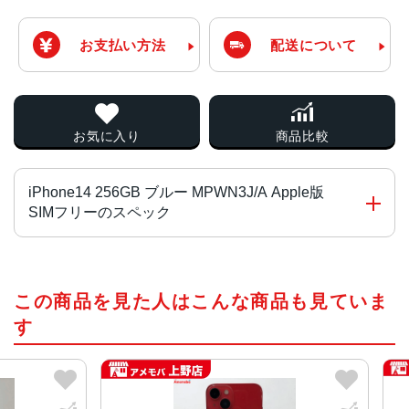
お支払い方法
配送について
お気に入り
商品比較
iPhone14 256GB ブルー MPWN3J/A Apple版
SIMフリーのスペック
チップ・プロセッサー
この商品を見た人はこんな商品も見ていま
A15 Bionicチップ2つの高性能コアと4つの高効率コアを搭
載した6コアCPU5コアGPU16コアNeural Engine
す
カラー
ミッドナイト、パープル、スターライト、(PRODUCT)RE
D、ブルー