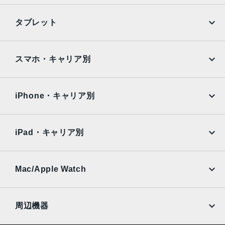
TrueDepthカメラ
iPhone
Galaxy
タブレット
12MPカメラƒ/1.9絞り値
Google Pixel
Xperia
生体認証
iPad
iPad mini
AQUOS
Xiaomi
スマホ・キャリア別
TrueDepthカメラによる顔認識の有効化
iPad Air
iPad Pro
発売日
OPPO
Android
docomo
au
2022年9月16日
Surface
Galaxy Tab
iPhone・キャリア別
SoftBank
楽天モバイル
Xiaomi Tablet
docomo
au
Ymobile
SIMフリー
iPad・キャリア別
SoftBank
楽天モバイル
UQmobile
au
SoftBank
Ymobile
SIMフリー
Mac/Apple Watch
docomo
Wi-Fi
UQmobile
MacBook
MacBook Air
周辺機器
MacBook Pro
iMac