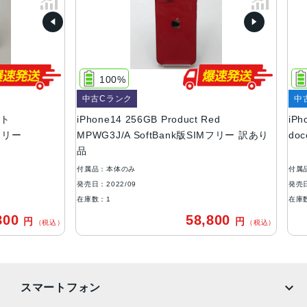
容量
128GB、256GB、512GB
サイズ・重さ
100%
8
146.7×71.5×7.8mm ・172g
中古Cランク
中古B
液晶
iPhone14 256GB Product Red
iPhon
ー
MPWG3J/A SoftBank版SIMフリー 訳あり
doco
6.1インチ（対角）オールスクリーンOLEDディスプレイ
品
防沫性能、耐水性能、防塵性能
付属品：本体のみ
付属品：
IEC規格60529にもとづくIP68等級（最大水深6メートルで
発売日：2022/09
発売日：20
最大30分間）
在庫数：1
在庫数：1
0
58,800
円
円
カメラ
（税込）
（税込）
12MPメイン：26mm、ƒ/1.5絞り値、センサーシフト光学
式手ぶれ補正、7枚構成のレンズ、100% Focus Pixels12M
P超広角：13mm、ƒ/2.4絞り値と120°視野角、5枚構成のレ
スマートフォン
ンズ2倍の光学ズームアウト、最大5倍のデジタルズーム