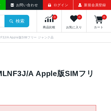
せ
お問い合わせ
ログイン
新規会員登録
0
0
0
検索
商品比較
お気に入り
カート
 MLNF3J/A Apple版SIMフリー ジャンク品
d MLNF3J/A Apple版SIMフリ