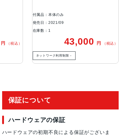
品
、超広角カメラ広角：ƒ/1.6絞り値超広角：ƒ/2.
ズームアウト最大5倍のデジタルズーム
付属品：本体のみ
付属
発売日：2021/09
発売日
在庫数：1
在庫
0
43,000
円
円
（税込）
（税込）
有効化
ネットワーク利用制限－
ネ
保証について
ハードウェアの保証
ハードウェアの初期不良による保証がございま