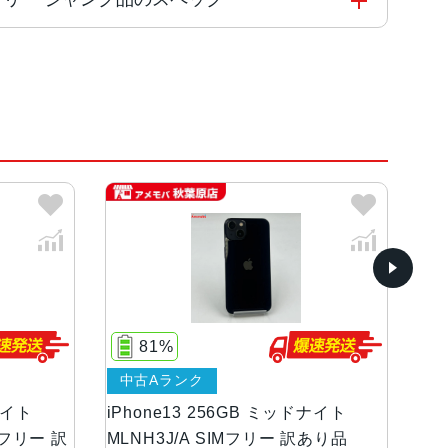
能コアと4つの高効率コアを搭載した新しい6コアCPU
 Engine
イト、ミッドナイト、ブルー、ピンク、グリーン
ンOLEDディスプレイ
81%
中古Aランク
等級（最大水深6メートルで最大30分間）
ライト
iPhone13 256GB ミッドナイト
iP
IMフリー 訳
MLNH3J/A SIMフリー 訳あり品
ML