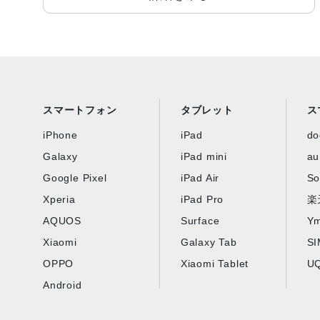
スマートフォン
タブレット
ス
iPhone
iPad
d
Galaxy
iPad mini
au
Google Pixel
iPad Air
So
Xperia
iPad Pro
楽
AQUOS
Surface
Ym
Xiaomi
Galaxy Tab
S
OPPO
Xiaomi Tablet
UQ
Android