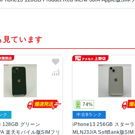
チップ・プロセッ
A15 Bionicチップ2つの高性
サー
新しい4コアGPU新しい16コアNeural
も見ています
カラー
(PRODUCT)RED 、スターラ
容量
128GB、256GB、512GB
サイズ・重さ
146.7×71.5×7.65mm ・173g
液晶
6.1インチ（対角）オールスクリー
74%
ンク
中古Bランク
防沫性能、耐水性
EC規格60529にもとづくIP68
能、防塵性能
13 128GB グリーン
iPhone13 256GB スター
J/A 楽天モバイル版SIMフリ
MLNJ3J/A SoftBank版S