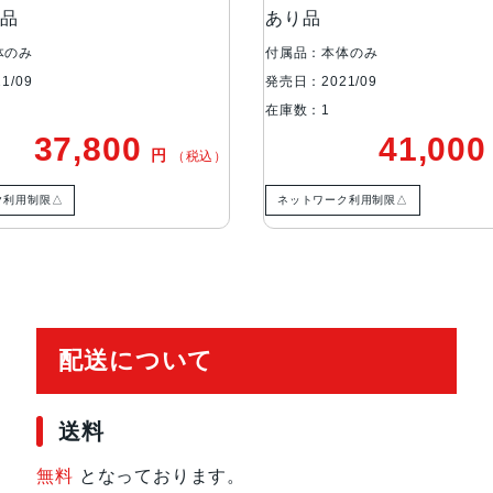
り品
あり品
カメラ
デュアル12MPカメラシステム：広角
4絞り値と120°視野角2倍の光学
体のみ
付属品：本体のみ
1/09
発売日：2021/09
TrueDepthカメラ
12MPカメラƒ/2.2絞り値
在庫数：1
37,800
41,00
円
（税込）
生体認証
TrueDepthカメラによる顔認識の
ク利用制限△
ネットワーク利用制限△
発売日
2021年9月24日
配送について
送料
無料
となっております。