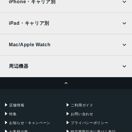
Surface
Galaxy Tab
iPhone・キャリア別
2021年9月24日
SoftBank
楽天モバイル
Xiaomi Tablet
docomo
au
Ymobile
SIMフリー
iPad・キャリア別
SoftBank
楽天モバイル
UQmobile
au
SoftBank
Ymobile
SIMフリー
Mac/Apple Watch
docomo
Wi-Fi
UQmobile
MacBook
MacBook Air
周辺機器
MacBook Pro
iMac
ページトップへ
Apple Pencil
Keyboard
Mac mini
Mac Studio
充電器
iPadケース
Mac Pro
Apple Watch
店舗情報
ご利用ガイド
特集
お問い合わせ
お知らせ・キャンペーン
プライバシーポリシー
お客様の声
特定商取引法に基づく表記