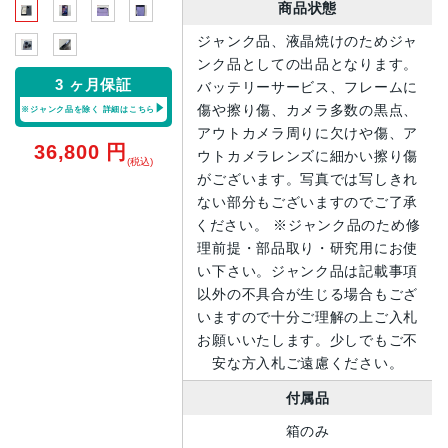
商品状態
ジャンク品、液晶焼けのためジャ
ンク品としての出品となります。
3 ヶ月保証
バッテリーサービス、フレームに
傷や擦り傷、カメラ多数の黒点、
※ジャンク品を除く
詳細はこちら
アウトカメラ周りに欠けや傷、ア
36,800
円
ウトカメラレンズに細かい擦り傷
(税込)
がございます。写真では写しきれ
ない部分もございますのでご了承
ください。 ※ジャンク品のため修
理前提・部品取り・研究用にお使
い下さい。ジャンク品は記載事項
以外の不具合が生じる場合もござ
いますので十分ご理解の上ご入札
お願いいたします。少しでもご不
安な方入札ご遠慮ください。
付属品
箱のみ