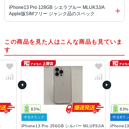
iPhone13 Pro 128GB シエラブルー MLUK3J/A
Apple版SIMフリー ジャンク品のスペック
チップ・プロセッサー
この商品を見た人はこんな商品も見ていま
A15 Bionicチップ2つの高性能コアと4つの高効率コアを搭
載した新しい6コアCPU新しい5コアGPU新しい16コアNeu
す
ral Engine
カラー
グラファイト、ゴールド、シルバー、シエラブルー、アル
パイングリーン
容量
128GB、256GB、512GB、1TB
83%
83%
サイズ・重さ
古Aランク
中古Bランク
146.7×71.5×7.65mm ・203g
one13 Pro 256GB シルバー MLUP3J/A
iPhone13 Pro 256GB