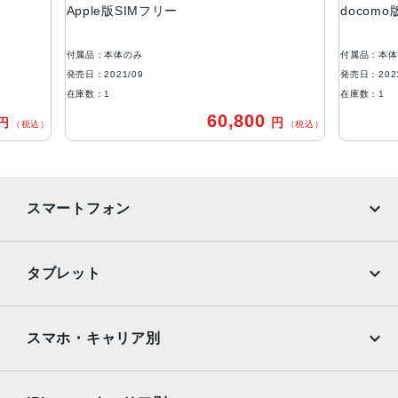
液晶
ple版SIMフリー
docomo版SIMフリー
6.1インチ（対角）オールスクリーンOLEDディスプレイ
品：本体のみ
付属品：本体のみ
防沫性能、耐水性能、防塵性能
：2021/09
発売日：2021/09
IEC規格60529にもとづくIP68等級（最大水深6メートルで
数：1
在庫数：1
最大30分間）
60,800
円
（税込）
カメラ
Pro 12MPカメラシステム：望遠、広角、超広角カメラ望
遠：ƒ/2.8絞り値広角：ƒ/1.5絞り値超広角：ƒ/1.8絞り値と1
スマートフォン
20°視野角3倍の光学ズームイン、2倍の光学ズームアウト、
6倍の光学ズームレンジ最大15倍のデジタルズーム
iPhone
Galaxy
TrueDepthカメラ
タブレット
12MPカメラƒ/2.2絞り値
Google Pixel
Xperia
iPad
iPad mini
生体認証
AQUOS
Xiaomi
スマホ・キャリア別
TrueDepthカメラによる顔認識の有効化
iPad Air
iPad Pro
OPPO
Android
発売日
docomo
au