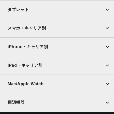
TrueDepthカメラ
iPhone
Galaxy
タブレット
12MPカメラƒ/2.2絞り値
Google Pixel
Xperia
生体認証
iPad
iPad mini
AQUOS
Xiaomi
スマホ・キャリア別
TrueDepthカメラによる顔認識の有効化
iPad Air
iPad Pro
発売日
OPPO
Android
docomo
au
2021年9月24日
Surface
Galaxy Tab
iPhone・キャリア別
SoftBank
楽天モバイル
Xiaomi Tablet
docomo
au
Ymobile
SIMフリー
iPad・キャリア別
SoftBank
楽天モバイル
UQmobile
au
SoftBank
Ymobile
SIMフリー
Mac/Apple Watch
docomo
Wi-Fi
UQmobile
MacBook
MacBook Air
周辺機器
MacBook Pro
iMac