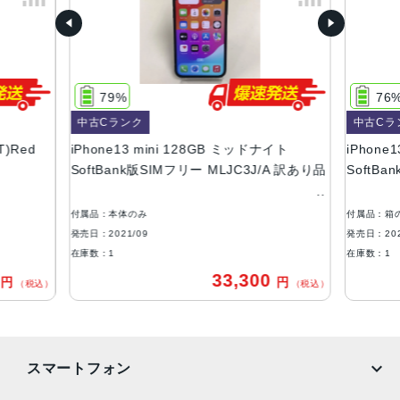
ー、ピンク、グリーン
容量
128GB、256GB、512GB
79%
76
サイズ・重さ
中古Cランク
中古Cラ
131.5×64.2×7.65mm ・140g
T)Red
iPhone13 mini 128GB ミッドナイト
iPhone1
液晶
SoftBank版SIMフリー MLJC3J/A 訳あり品
SoftB
5.4インチ（対角）オールスクリーンOLEDディスプレイ
付属品：本体のみ
付属品：箱
防沫性能、耐水性能、防塵性能
発売日：2021/09
発売日：202
IEC規格60529にもとづくIP68等級（最大水深6メートルで
在庫数：1
在庫数：1
最大30分間）
0
33,300
円
円
（税込）
（税込）
カメラ
デュアル12MPカメラシステム：広角、超広角カメラ広角：
ƒ/1.6絞り値超広角：ƒ/2.4絞り値と120°視野角2倍の光学ズ
スマートフォン
ームアウト最大5倍のデジタルズーム