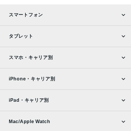
デュアル12MPカメラシステム：広角、超広角カメラ広角：
ƒ/1.6絞り値超広角：ƒ/2.4絞り値と120°視野角2倍の光学ズ
スマートフォン
ームアウト最大5倍のデジタルズーム
TrueDepthカメラ
iPhone
Galaxy
タブレット
12MPカメラƒ/2.2絞り値
Google Pixel
Xperia
生体認証
iPad
iPad mini
AQUOS
Xiaomi
スマホ・キャリア別
TrueDepthカメラによる顔認識の有効化
iPad Air
iPad Pro
発売日
OPPO
Android
docomo
au
2021年9月24日
Surface
Galaxy Tab
iPhone・キャリア別
SoftBank
楽天モバイル
Xiaomi Tablet
docomo
au
Ymobile
SIMフリー
iPad・キャリア別
SoftBank
楽天モバイル
UQmobile
au
SoftBank
Ymobile
SIMフリー
Mac/Apple Watch
docomo
Wi-Fi