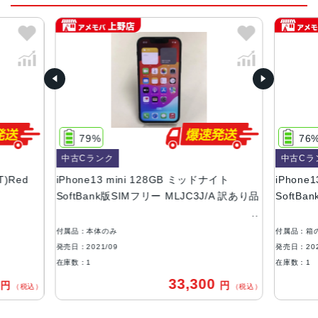
ral Engine
カラー
(PRODUCT)RED 、スターライト、ミッドナイト、ブル
ー、ピンク、グリーン
容量
128GB、256GB、512GB
79%
76
サイズ・重さ
中古Cランク
中古Cラ
131.5×64.2×7.65mm ・140g
T)Red
iPhone13 mini 128GB ミッドナイト
iPhone1
液晶
SoftBank版SIMフリー MLJC3J/A 訳あり品
SoftB
5.4インチ（対角）オールスクリーンOLEDディスプレイ
付属品：本体のみ
付属品：箱
防沫性能、耐水性能、防塵性能
発売日：2021/09
発売日：202
IEC規格60529にもとづくIP68等級（最大水深6メートルで
在庫数：1
在庫数：1
最大30分間）
0
33,300
円
円
（税込）
（税込）
カメラ