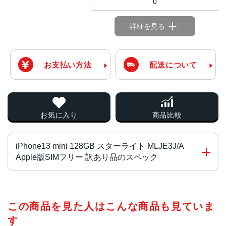
0
詳細を見る
お支払い方法
配送について
お気に入り
商品比較
iPhone13 mini 128GB スターライト MLJE3J/A
Apple版SIMフリー 訳あり品のスペック
チップ・プロセッサー
この商品を見た人はこんな商品も見ていま
A15 Bionicチップ2つの高性能コアと4つの高効率コアを搭
載した新しい6コアCPU新しい4コアGPU新しい16コアNeu
す