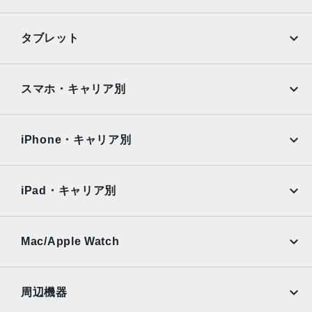
TrueDepthカメラ
iPhone
Galaxy
タブレット
12MPカメラƒ/1.9絞り値
Google Pixel
Xperia
生体認証
iPad
iPad mini
AQUOS
Xiaomi
スマホ・キャリア別
TrueDepthカメラによる顔認識の有効化
iPad Air
iPad Pro
発売日
OPPO
Android
docomo
au
2022年9月16日
Surface
Galaxy Tab
iPhone・キャリア別
SoftBank
楽天モバイル
Xiaomi Tablet
docomo
au
Ymobile
SIMフリー
iPad・キャリア別
SoftBank
楽天モバイル
UQmobile
au
SoftBank
Ymobile
SIMフリー
Mac/Apple Watch
docomo
Wi-Fi
UQmobile
MacBook
MacBook Air
周辺機器
MacBook Pro
iMac