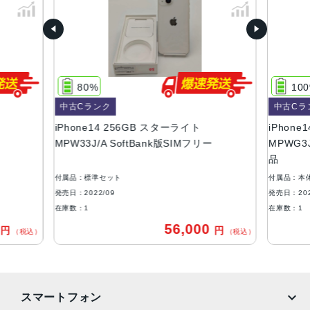
D、ブルー
容量
128GB、256GB、512GB
サイズ・重さ
80%
10
146.7×71.5×7.8mm ・172g
中古Cランク
中古Cラ
液晶
iPhone14 256GB スターライト
iPhone1
MPW33J/A SoftBank版SIMフリー
MPWG3J
6.1インチ（対角）オールスクリーンOLEDディスプレイ
品
防沫性能、耐水性能、防塵性能
付属品：標準セット
付属品：本
IEC規格60529にもとづくIP68等級（最大水深6メートルで
発売日：2022/09
発売日：202
最大30分間）
在庫数：1
在庫数：1
0
56,000
円
円
カメラ
（税込）
（税込）
12MPメイン：26mm、ƒ/1.5絞り値、センサーシフト光学
式手ぶれ補正、7枚構成のレンズ、100% Focus Pixels12M
P超広角：13mm、ƒ/2.4絞り値と120°視野角、5枚構成のレ
スマートフォン
ンズ2倍の光学ズームアウト、最大5倍のデジタルズーム