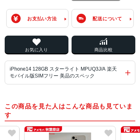
お支払い方法
配送について
お気に入り
商品比較
iPhone14 128GB スターライト MPUQ3J/A 楽天
モバイル版SIMフリー 美品のスペック
チップ・プロセッサー
この商品を見た人はこんな商品も見ていま
A15 Bionicチップ2つの高性能コアと4つの高効率コアを搭
載した6コアCPU5コアGPU16コアNeural Engine
す
カラー
ミッドナイト、パープル、スターライト、(PRODUCT)RE