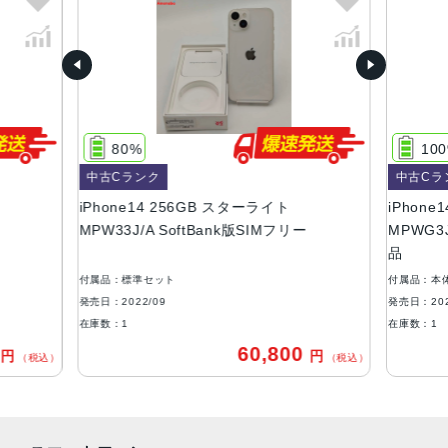
ミッドナイト、パープル、スターライト、(PRODUCT)RE
D、ブルー
容量
128GB、256GB、512GB
サイズ・重さ
80%
10
146.7×71.5×7.8mm ・172g
中古Cランク
中古Cラ
液晶
iPhone14 256GB スターライト
iPhone1
MPW33J/A SoftBank版SIMフリー
MPWG3J
6.1インチ（対角）オールスクリーンOLEDディスプレイ
品
防沫性能、耐水性能、防塵性能
付属品：標準セット
付属品：本
IEC規格60529にもとづくIP68等級（最大水深6メートルで
発売日：2022/09
発売日：202
最大30分間）
在庫数：1
在庫数：1
0
60,800
円
円
カメラ
（税込）
（税込）
12MPメイン：26mm、ƒ/1.5絞り値、センサーシフト光学
式手ぶれ補正、7枚構成のレンズ、100% Focus Pixels12M
P超広角：13mm、ƒ/2.4絞り値と120°視野角、5枚構成のレ