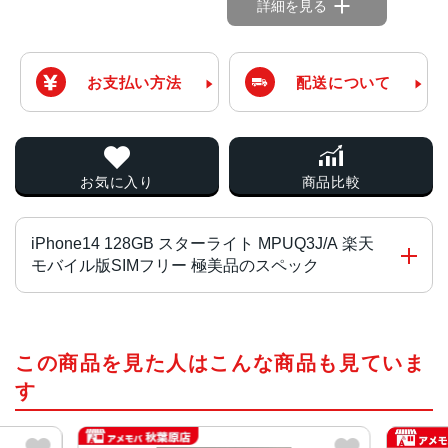
詳細を見る
お支払い方法
配送について
お気に入り
商品比較
iPhone14 128GB スターライト MPUQ3J/A 楽天
モバイル版SIMフリー 極美品のスペック
チップ・プロセッサー
この商品を見た人はこんな商品も見ていま
A15 Bionicチップ2つの高性能コアと4つの高効率コアを搭
載した6コアCPU5コアGPU16コアNeural Engine
す
カラー