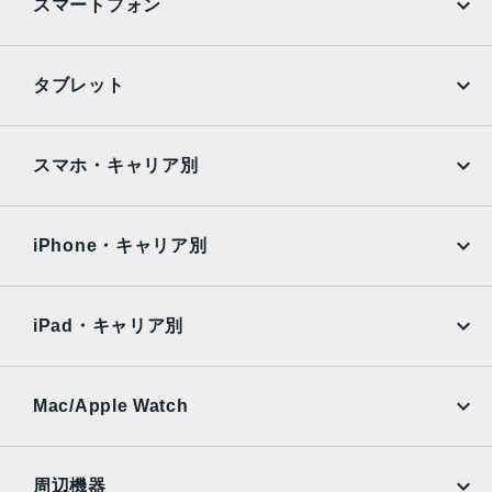
スマートフォン
ンズ2倍の光学ズームアウト、最大5倍のデジタルズーム
TrueDepthカメラ
iPhone
Galaxy
タブレット
12MPカメラƒ/1.9絞り値
Google Pixel
Xperia
生体認証
iPad
iPad mini
AQUOS
Xiaomi
スマホ・キャリア別
TrueDepthカメラによる顔認識の有効化
iPad Air
iPad Pro
発売日
OPPO
Android
docomo
au
2022年9月16日
Surface
Galaxy Tab
iPhone・キャリア別
SoftBank
楽天モバイル
Xiaomi Tablet
docomo
au
Ymobile
SIMフリー
iPad・キャリア別
SoftBank
楽天モバイル
UQmobile
au
SoftBank
Ymobile
SIMフリー
Mac/Apple Watch
docomo
Wi-Fi
UQmobile
MacBook
MacBook Air
周辺機器