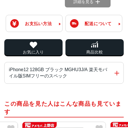
詳細を見る
お支払い方法
配送について
お気に入り
商品比較
iPhone12 128GB ブラック MGHU3J/A 楽天モバ
イル版SIMフリーのスペック
チップ・プロセッサー
この商品を見た人はこんな商品も見ていま
A14 Bionicチップ 次世代のNeural Engine
す
カラー（全色）
ホワイト、ブラック、ブルー、グリーン、PRODUCT RED