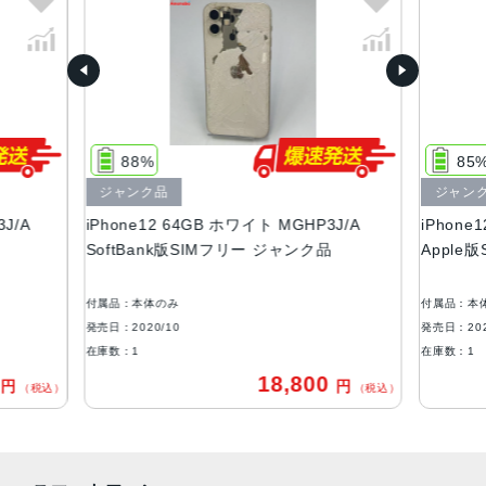
容量（全て）
64GB、128GB、256GB
サイズ・重さ
146.7×71.5×7.4mm ・162g
88%
85
液晶
ジャンク品
ジャン
Super Retina XDRディスプレイ6.1インチ（対角）オール
J/A
iPhone12 64GB ホワイト MGHP3J/A
iPhone
スクリーンOLEDディスプレイ2,532 x 1,170ピクセル解像
SoftBank版SIMフリー ジャンク品
Apple
度、460ppi
防沫性能、耐水性能、防塵性能
付属品：本体のみ
付属品：本
IEC規格60529にもとづくIP68等級（最大水深6メートルで
発売日：2020/10
発売日：202
最大30分間）
在庫数：1
在庫数：1
0
18,800
円
円
カメラ
（税込）
（税込）
デュアル12MPカメラシステム：超広角、広角カメラ超広
角：ƒ/2.4絞り値と120°視野角広角：ƒ/1.6絞り値2倍の光学
ズームアウト最大5倍のデジタルズーム