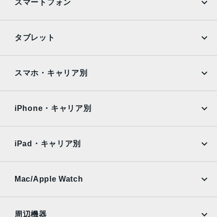
スマートフォン
TrueDepthカメラ
12MPカメラƒ/2.2絞り値
iPhone
Galaxy
タブレット
生体認証
Google Pixel
Xperia
FaceID,TrueDepthカメラによる顔認識の有効化
iPad
iPad mini
AQUOS
Xiaomi
スマホ・キャリア別
発売日
iPad Air
iPad Pro
OPPO
Android
2020年10月23日
docomo
au
Surface
Galaxy Tab
iPhone・キャリア別
SoftBank
楽天モバイル
Xiaomi Tablet
docomo
au
Ymobile
SIMフリー
iPad・キャリア別
SoftBank
楽天モバイル
UQmobile
au
SoftBank
Ymobile
SIMフリー
Mac/Apple Watch
docomo
Wi-Fi
UQmobile
MacBook
MacBook Air
周辺機器