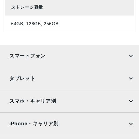
ストレージ容量
64GB, 128GB, 256GB
スマートフォン
iPhone
Galaxy
タブレット
Google Pixel
Xperia
iPad
iPad mini
AQUOS
Xiaomi
スマホ・キャリア別
iPad Air
iPad Pro
OPPO
Android
docomo
au
Surface
Galaxy Tab
iPhone・キャリア別
SoftBank
楽天モバイル
Xiaomi Tablet