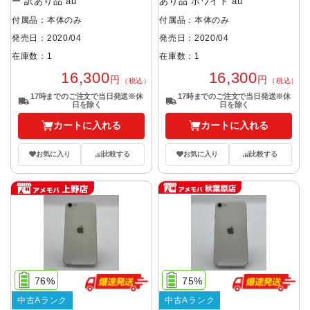
ー 訳あり品 au
あり品 ホワイト au
付属品：本体のみ
付属品：本体のみ
発売日：2020/04
発売日：2020/04
在庫数：1
在庫数：1
16,300
16,300
円
円
（税込）
（税込）
17時までのご注文で当日発送※休
17時までのご注文で当日発送※休
日を除く
日を除く
カートに入れる
カートに入れる
お気に入り
比較する
お気に入り
比較する
76%
75%
中古Aランク
中古Aランク