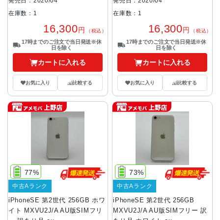
発売日：2020/04
発売日：2020/04
在庫数：1
在庫数：1
16,300
16,300
円
円
（税込）
（税込）
17時までのご注文で当日発送※休
17時までのご注文で当日発送※休
日を除く
日を除く
カートに入れる
カートに入れる
お気に入り
比較する
お気に入り
比較する
77%
73%
中古Aランク
中古Aランク
iPhoneSE 第2世代 256GB ホワ
iPhoneSE 第2世代 256GB
イト MXVU2J/A AU版SIMフリ
MXVU2J/A AU版SIMフリー 訳