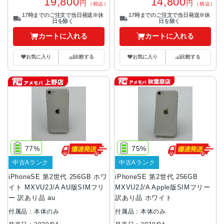
19,800
14,800
円
円
（税込）
（税込）
17時までのご注文で当日発送※休
17時までのご注文で当日発送※休
日を除く
日を除く
カートに入れる
カートに入れる
お気に入り
比較する
お気に入り
比較する
77%
75%
中古Aランク
中古Aランク
iPhoneSE 第2世代 256GB ホワ
iPhoneSE 第2世代 256GB
イト MXVU2J/A AU版SIMフリ
MXVU2J/A Apple版SIMフリー
ー 訳あり品 au
訳あり品 ホワイト
付属品：本体のみ
付属品：本体のみ