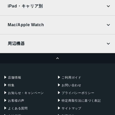
docomo
au
Ymobile
SIMフリー
iPad・キャリア別
SoftBank
楽天モバイル
UQmobile
au
SoftBank
Ymobile
SIMフリー
Mac/Apple Watch
docomo
Wi-Fi
UQmobile
MacBook
MacBook Air
周辺機器
MacBook Pro
iMac
ページトップへ
Apple Pencil
Keyboard
Mac mini
Mac Studio
充電器
iPadケース
Mac Pro
Apple Watch
店舗情報
ご利用ガイド
特集
お問い合わせ
お知らせ・キャンペーン
プライバシーポリシー
お客様の声
特定商取引法に基づく表記
よくある質問
サイトマップ