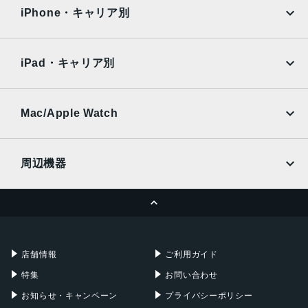
docomo
au
Surface
Galaxy Tab
iPhone・キャリア別
SoftBank
楽天モバイル
Xiaomi Tablet
docomo
au
Ymobile
SIMフリー
iPad・キャリア別
SoftBank
楽天モバイル
UQmobile
au
SoftBank
Ymobile
SIMフリー
Mac/Apple Watch
docomo
Wi-Fi
UQmobile
MacBook
MacBook Air
周辺機器
MacBook Pro
iMac
ページトップへ
Apple Pencil
Keyboard
Mac mini
Mac Studio
充電器
iPadケース
Mac Pro
Apple Watch
店舗情報
ご利用ガイド
特集
お問い合わせ
お知らせ・キャンペーン
プライバシーポリシー