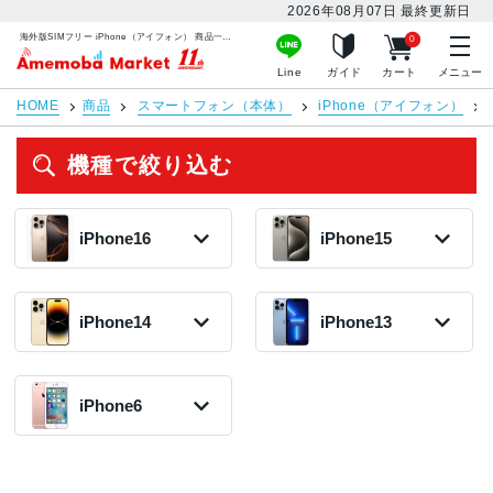
2026年08月07日
最終更新日
海外版SIMフリー iPhone（アイフォン） 商品一覧 | 中古スマホ販売のアメモバマーケット
0
アメモバマーケット
Line
ガイド
カート
メニュー
HOME
商品
スマートフォン（本体）
iPhone（アイフォン）
機種で絞り込む
iPhone16
iPhone15
iPhone16 Pro
iPhone15 Pro
2024年モデル
2023年モデル
iPhone14
iPhone13
126,800円〜
85,800円〜
在庫数:1
在庫数:1
iPhone14 Pro
iPhone13 Pro
2022年モデル
Max
iPhone6
57,300円〜
2021年モデル
在庫数:1
108,800円〜
在庫数:39
iPhone6s Plus
iPhone14 Pro
2015年モデル
Max
iPhone13