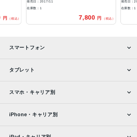
発売日：2017/11
発売日：201
FaceID
在庫数：1
在庫数：1
0
7,800
円
円
発売日
（税込）
（税込）
2017年11月3日
スマートフォン
iPhone
Galaxy
タブレット
Google Pixel
Xperia
iPad
iPad mini
AQUOS
Xiaomi
スマホ・キャリア別
iPad Air
iPad Pro
OPPO
Android
docomo
au
Surface
Galaxy Tab
iPhone・キャリア別
SoftBank
楽天モバイル
Xiaomi Tablet
docomo
au
Ymobile
SIMフリー
iPad・キャリア別