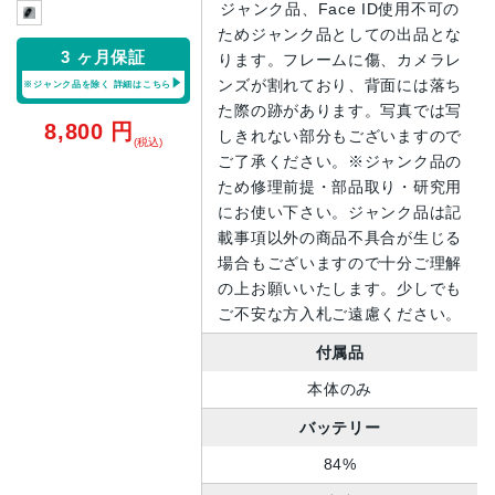
ジャンク品、Face ID使用不可の
ためジャンク品としての出品とな
3 ヶ月保証
ります。フレームに傷、カメラレ
ンズが割れており、背面には落ち
※ジャンク品を除く
詳細はこちら
た際の跡があります。写真では写
8,800
円
しきれない部分もございますので
(税込)
ご了承ください。※ジャンク品の
ため修理前提・部品取り・研究用
にお使い下さい。ジャンク品は記
載事項以外の商品不具合が生じる
場合もございますので十分ご理解
の上お願いいたします。少しでも
ご不安な方入札ご遠慮ください。
付属品
本体のみ
バッテリー
84%