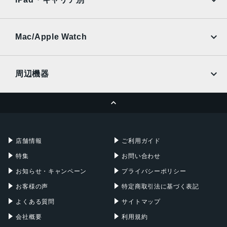
SoftBank
楽天モバイル
UQmobile
au
SoftBank
Ymobile
SIMフリー
Mac/Apple Watch
docomo
Wi-Fi
UQmobile
MacBook
MacBook Air
周辺機器
MacBook Pro
iMac
ページトップへ
Apple Pencil
Keyboard
Mac mini
Mac Studio
充電器
iPadケース
Mac Pro
Apple Watch
店舗情報
ご利用ガイド
特集
お問い合わせ
お知らせ・キャンペーン
プライバシーポリシー
お客様の声
特定商取引法に基づく表記
よくある質問
サイトマップ
会社概要
利用規約