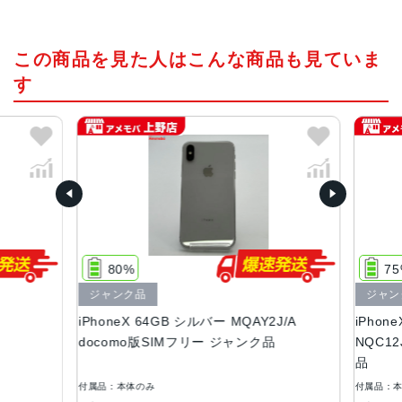
チップ・プロセッサー
この商品を見た人はこんな商品も見ていま
Apple A11 Bionic
す
カラー
スペースグレイ、シルバー
容量
64GB、256GB
サイズ・重さ
143.6×70.9×7.7mm ・174g
80%
75
液晶
ジャンク品
ジャン
5.8インチ(2436ｘ1125)有機ELディスプレイ
iPhoneX 64GB シルバー MQAY2J/A
iPhon
アウトカメラ
docomo版SIMフリー ジャンク品
NQC12
品
1,200万画素
付属品：本体のみ
付属品：本
生体認証