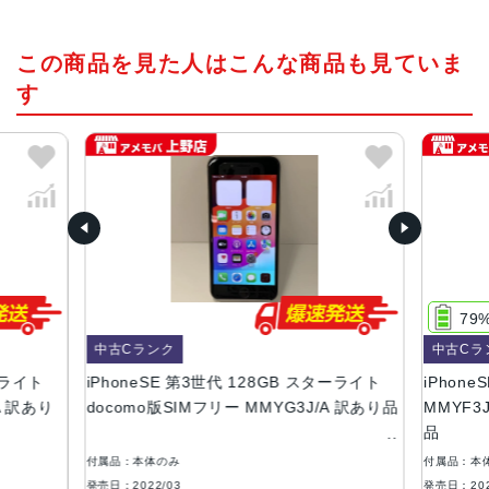
チップ・プロセッサー
この商品を見た人はこんな商品も見ていま
A15 Bionicチップ2つの高性能コアと4つの高効率コアを搭
載した6コアCPU4コアGPU16コアNeural Engine
す
カラー
RED、スターライト、ミッドナイト
容量
64GB、128GB、256GB
サイズ・重さ
138.4×67.3×7.3mm ・144g
79
液晶
中古Cランク
中古Cラ
ーライト
iPhoneSE 第3世代 128GB スターライト
iPhon
4.7インチ
A 訳あり
docomo版SIMフリー MMYG3J/A 訳あり品
MMYF3J
防沫性能、耐水性能、防塵性能
品
IEC規格60529にもとづくIP67等級（最大水深1メートルで
付属品：本体のみ
付属品：本
最大30分間）
発売日：2022/03
発売日：202