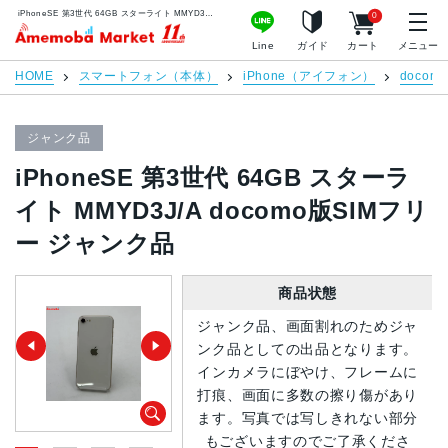
iPhoneSE 第3世代 64GB スターライト MMYD3J/A docomo版SIMフリー ジャンク品 | 中古スマホ販売のアメモバマーケット
0
アメモバマーケット
Line
ガイド
カート
メニュー
HOME
スマートフォン（本体）
iPhone（アイフォン）
docomo
ジャンク品
iPhoneSE 第3世代 64GB スターラ
イト MMYD3J/A docomo版SIMフリ
ー ジャンク品
商品状態
ジャンク品、画面割れのためジャ
ンク品としての出品となります。
インカメラにぼやけ、フレームに
打痕、画面に多数の擦り傷があり
ます。写真では写しきれない部分
もございますのでご了承くださ