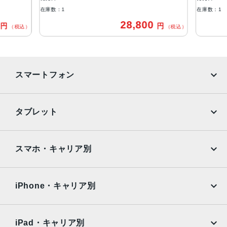
在庫数：1
在庫数：1
カメラ
0
28,800
円
円
（税込）
（税込）
12MP広角カメラƒ/1.8絞り値最大5倍のデジタルズーム進化
したボケ効果と深度コントロールが使えるポートレートモ
ード6つのエフェクトを備えたポートレートライティング
（自然光、スタジオ照明、輪郭強調照明、ステージ照明、
スマートフォン
ステージ照明（モノ）、ハイキー照明（モノ））光学式手
ぶれ補正6枚構成のレンズLED True Toneフラッシュとスロ
ーシンクロパノラマ（最大63MP）サファイアクリスタル製
iPhone
Galaxy
タブレット
レンズカバーFocus Pixelsを使ったオートフォーカス写真
Google Pixel
Xperia
とLive Photosの広色域キャプチャDeep Fusion写真のスマ
ートHDR 4フォトグラフスタイル高度な赤目修正自動手ぶ
iPad
iPad mini
AQUOS
Xiaomi
スマホ・キャリア別
れ補正バーストモード写真へのジオタグ添付画像撮影フォ
ーマット：HEIF、JPEG
iPad Air
iPad Pro
OPPO
Android
docomo
au
生体認証
Surface
Galaxy Tab
iPhone・キャリア別
指紋認証
SoftBank
楽天モバイル
Xiaomi Tablet
発売日
docomo
au
Ymobile
SIMフリー
iPad・キャリア別