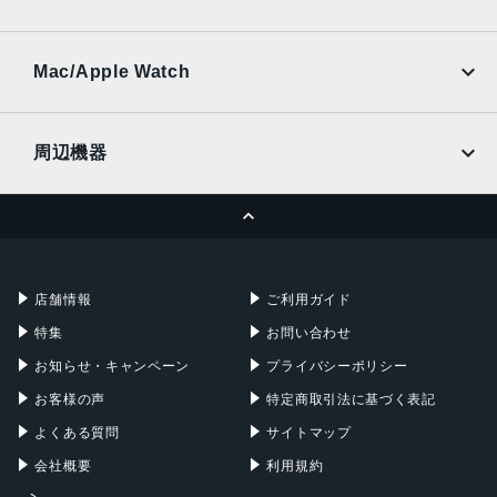
2022年3月18日
SoftBank
楽天モバイル
UQmobile
au
SoftBank
Ymobile
SIMフリー
Mac/Apple Watch
docomo
Wi-Fi
UQmobile
MacBook
MacBook Air
周辺機器
MacBook Pro
iMac
ページトップへ
Apple Pencil
Keyboard
Mac mini
Mac Studio
充電器
iPadケース
Mac Pro
Apple Watch
店舗情報
ご利用ガイド
特集
お問い合わせ
お知らせ・キャンペーン
プライバシーポリシー
お客様の声
特定商取引法に基づく表記
よくある質問
サイトマップ
会社概要
利用規約