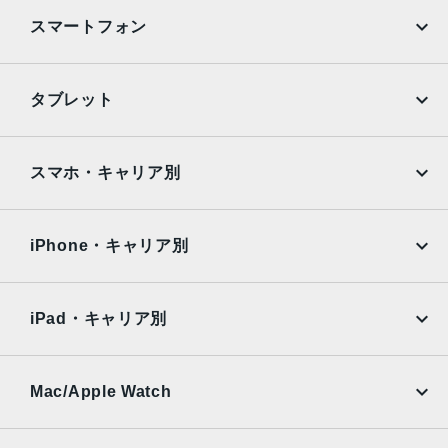
（自然光、スタジオ照明、輪郭強調照明、ステージ照明、
スマートフォン
ステージ照明（モノ）、ハイキー照明（モノ））光学式手
ぶれ補正6枚構成のレンズLED True Toneフラッシュとスロ
ーシンクロパノラマ（最大63MP）サファイアクリスタル製
iPhone
Galaxy
タブレット
レンズカバーFocus Pixelsを使ったオートフォーカス写真
Google Pixel
Xperia
とLive Photosの広色域キャプチャDeep Fusion写真のスマ
ートHDR 4フォトグラフスタイル高度な赤目修正自動手ぶ
iPad
iPad mini
AQUOS
Xiaomi
スマホ・キャリア別
れ補正バーストモード写真へのジオタグ添付画像撮影フォ
ーマット：HEIF、JPEG
iPad Air
iPad Pro
OPPO
Android
docomo
au
生体認証
Surface
Galaxy Tab
iPhone・キャリア別
指紋認証
SoftBank
楽天モバイル
Xiaomi Tablet
発売日
docomo
au
Ymobile
SIMフリー
iPad・キャリア別
2022年3月18日
SoftBank
楽天モバイル
UQmobile
au
SoftBank
Ymobile
SIMフリー
Mac/Apple Watch
docomo
Wi-Fi
UQmobile