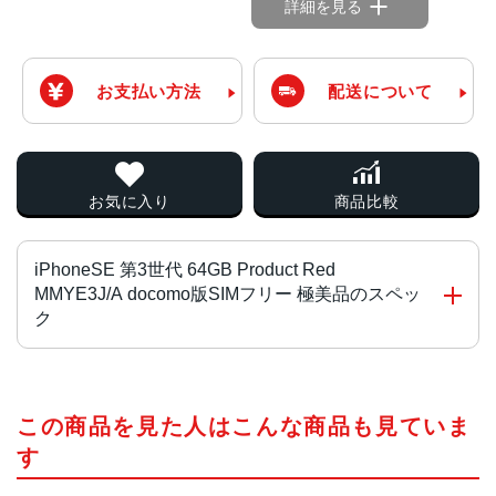
詳細を見る
お支払い方法
配送について
お気に入り
商品比較
iPhoneSE 第3世代 64GB Product Red
MMYE3J/A docomo版SIMフリー 極美品のスペッ
ク
チップ・プロセッサー
この商品を見た人はこんな商品も見ていま
A15 Bionicチップ2つの高性能コアと4つの高効率コアを搭
載した6コアCPU4コアGPU16コアNeural Engine
す
カラー