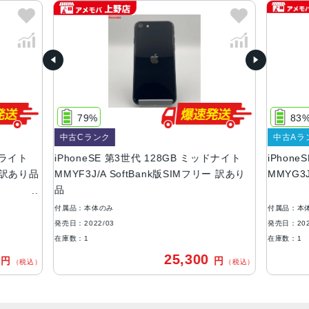
RED、スターライト、ミッドナイト
容量
64GB、128GB、256GB
サイズ・重さ
138.4×67.3×7.3mm ・144g
79%
83
液晶
中古Cランク
中古Aラ
ーライト
iPhoneSE 第3世代 128GB ミッドナイト
iPhon
4.7インチ
A 訳あり品
MMYF3J/A SoftBank版SIMフリー 訳あり
MMYG3J
防沫性能、耐水性能、防塵性能
品
IEC規格60529にもとづくIP67等級（最大水深1メートルで
付属品：本体のみ
付属品：本
最大30分間）
発売日：2022/03
発売日：202
在庫数：1
在庫数：1
カメラ
0
25,300
円
円
（税込）
（税込）
12MP広角カメラƒ/1.8絞り値最大5倍のデジタルズーム進化
したボケ効果と深度コントロールが使えるポートレートモ
ード6つのエフェクトを備えたポートレートライティング