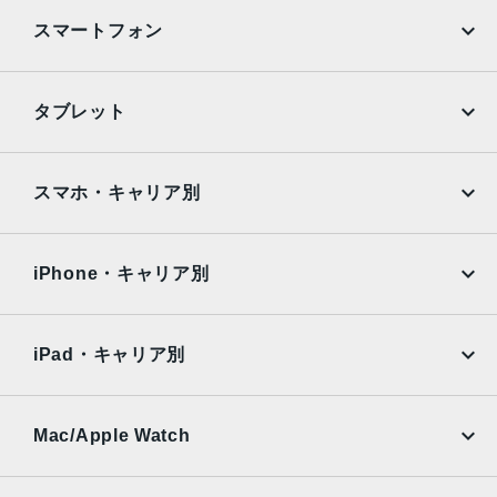
（自然光、スタジオ照明、輪郭強調照明、ステージ照明、
スマートフォン
ステージ照明（モノ）、ハイキー照明（モノ））光学式手
ぶれ補正6枚構成のレンズLED True Toneフラッシュとスロ
ーシンクロパノラマ（最大63MP）サファイアクリスタル製
iPhone
Galaxy
タブレット
レンズカバーFocus Pixelsを使ったオートフォーカス写真
Google Pixel
Xperia
とLive Photosの広色域キャプチャDeep Fusion写真のスマ
ートHDR 4フォトグラフスタイル高度な赤目修正自動手ぶ
iPad
iPad mini
AQUOS
Xiaomi
スマホ・キャリア別
れ補正バーストモード写真へのジオタグ添付画像撮影フォ
ーマット：HEIF、JPEG
iPad Air
iPad Pro
OPPO
Android
docomo
au
生体認証
Surface
Galaxy Tab
iPhone・キャリア別
指紋認証
SoftBank
楽天モバイル
Xiaomi Tablet
発売日
docomo
au
Ymobile
SIMフリー
iPad・キャリア別
2022年3月18日
SoftBank
楽天モバイル
UQmobile
au
SoftBank
Ymobile
SIMフリー
Mac/Apple Watch
docomo
Wi-Fi
UQmobile