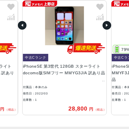
RED、スターライト、ミッドナイト
容量
64GB、128GB、256GB
サイズ・重さ
138.4×67.3×7.3mm ・144g
79
液晶
中古Cランク
中古Cラ
ーライト
iPhoneSE 第3世代 128GB スターライト
iPhon
4.7インチ
A 訳あり
docomo版SIMフリー MMYG3J/A 訳あり品
MMYF3J
防沫性能、耐水性能、防塵性能
品
IEC規格60529にもとづくIP67等級（最大水深1メートルで
付属品：本体のみ
付属品：本
最大30分間）
発売日：2022/03
発売日：202
在庫数：1
在庫数：1
カメラ
0
28,800
円
円
（税込）
（税込）
12MP広角カメラƒ/1.8絞り値最大5倍のデジタルズーム進化
したボケ効果と深度コントロールが使えるポートレートモ
ード6つのエフェクトを備えたポートレートライティング