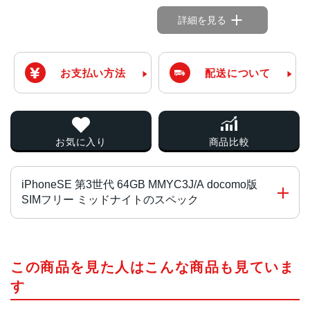
詳細を見る
お支払い方法
配送について
お気に入り
商品比較
iPhoneSE 第3世代 64GB MMYC3J/A docomo版
SIMフリー ミッドナイトのスペック
チップ・プロセッサー
この商品を見た人はこんな商品も見ていま
A15 Bionicチップ2つの高性能コアと4つの高効率コアを搭
載した6コアCPU4コアGPU16コアNeural Engine
す
カラー