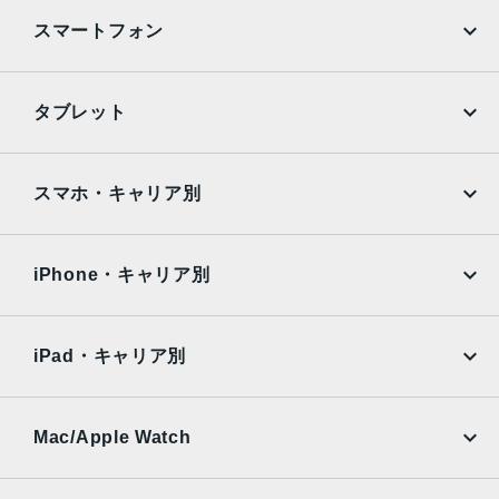
生体認証
スマートフォン
ホームボタンに内蔵された指紋認証センサー
iPhone
Galaxy
発売日
タブレット
2016年9月16日
Google Pixel
Xperia
iPad
iPad mini
AQUOS
Xiaomi
スマホ・キャリア別
iPad Air
iPad Pro
OPPO
Android
docomo
au
Surface
Galaxy Tab
iPhone・キャリア別
SoftBank
楽天モバイル
Xiaomi Tablet
docomo
au
Ymobile
SIMフリー
iPad・キャリア別
SoftBank
楽天モバイル
UQmobile
au
SoftBank
Ymobile
SIMフリー
Mac/Apple Watch
docomo
Wi-Fi
UQmobile