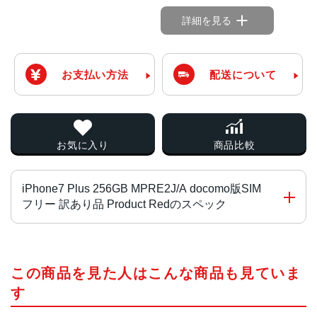
詳細を見る
お支払い方法
配送について
お気に入り
商品比較
iPhone7 Plus 256GB MPRE2J/A docomo版SIM
フリー 訳あり品 Product Redのスペック
チップ・プロセッサー
この商品を見た人はこんな商品も見ていま
Apple A10 Fusion 組み込み型 M10モーションコプロセッ
サ
す
カラー