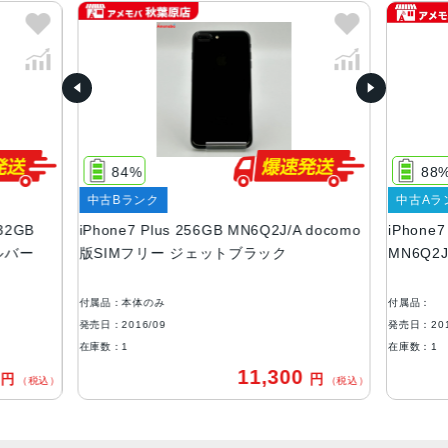
ブラック、ジェットブラック、シルバー、レッド、ローズ
ゴールド、ゴールド
容量
32GB、128GB、256GB
サイズ・重さ
84%
88
158.2×77.9×7.3mm ・188g
中古Bランク
中古Aラ
液晶
32GB
iPhone7 Plus 256GB MN6Q2J/A docomo
iPhone
シルバー
版SIMフリー ジェットブラック
MN6Q2
Retina HDディスプレイ IPSテクノロジー搭載4.7インチ
（対角）ワイドスクリーンLCD Multi‑Touchディスプレイ
1,920 x 1,080ピクセル解像度、401ppi 1,300:1コントラス
付属品：本体のみ
付属品：
ト比（標準）
発売日：2016/09
発売日：201
在庫数：1
在庫数：1
アウトカメラ
0
11,300
円
円
（税込）
（税込）
デュアル12MPカメラ（広角と望遠） 広角：ƒ/1.8絞り値 望
遠：ƒ/2.8絞り値 2倍の光学ズーム、最大10倍のデジタルズ
ーム ポートレートモード 光学式手ぶれ補正