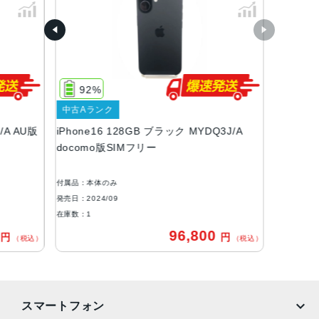
ブラック、ホワイト、ピンク、ティール、ウルトラマリン
容量
128GB、256GB、512GB
サイズ・重さ
92%
147.6×71.6×7.80mm ・170g
中古Aランク
液晶
/A AU版
iPhone16 128GB ブラック MYDQ3J/A
docomo版SIMフリー
Super Retina XDRデ ィ ス プ レ イ6.1インチ（対角）オール
スクリーンOLEDデ ィ ス プ レ イ
付属品：本体のみ
防沫性能、耐水性能、防塵性能
発売日：2024/09
IEC規格60529にもとづくIP68等級（最大水深6メートルで
在庫数：1
最大3 0 分 間 ）
0
96,800
円
円
（税込）
（税込）
カメラ
48MP Fusion：26mm、ƒ/1.6絞り値、センサーシフト光学
式手ぶれ補正、100% Focus Pixels、超高解像度の写真（2
スマートフォン
4MPと48MP）に対 応12MPの2倍望遠での撮影時：52m