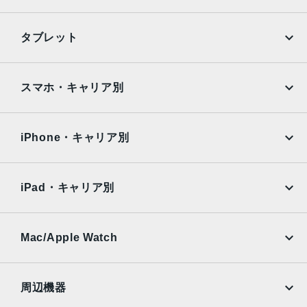
m、ƒ/1.6絞り値、センサーシフト光学式手ぶれ補正、100%
Focus Pixels12MP超広角：13mm、ƒ/2.2絞り値と120°視
iPhone
Galaxy
タブレット
野角、100% Focus Pixels2倍の光学ズームイン、2倍の光
Google Pixel
Xperia
学ズームアウト、4倍の光学ズームレ ン ジ最大10倍のデジタ
ルズーム
iPad
iPad mini
AQUOS
Xiaomi
スマホ・キャリア別
TrueDepthカメラ
iPad Air
iPad Pro
OPPO
Android
12MPカメラƒ/1.9絞り値
docomo
au
Surface
Galaxy Tab
iPhone・キャリア別
生体認証
SoftBank
楽天モバイル
Xiaomi Tablet
TrueDepthカメラによる顔認識の有効化
docomo
au
Ymobile
SIMフリー
iPad・キャリア別
発売日
SoftBank
楽天モバイル
2024年9月20日
UQmobile
au
SoftBank
Ymobile
SIMフリー
Mac/Apple Watch
docomo
Wi-Fi
UQmobile
MacBook
MacBook Air
周辺機器
MacBook Pro
iMac