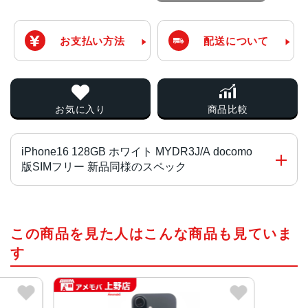
お支払い方法
配送について
お気に入り
商品比較
iPhone16 128GB ホワイト MYDR3J/A docomo
版SIMフリー 新品同様のスペック
チップ・プロセッサー
この商品を見た人はこんな商品も見ていま
A18チップ2つの高性能コアと4つの高効率コアを搭載した
新しい6コアCPU新しい5コアGPU新しい16コアNeural En
す
gine
カラー