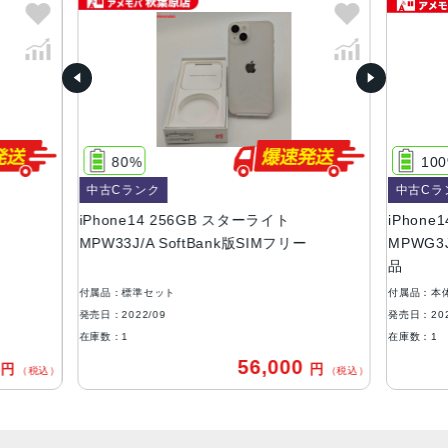
ミッドナイト、パープル、スターライト、(PRODUCT)RE
D、ブルー
容量
128GB、256GB、512GB
サイズ・重さ
80%
10
146.7×71.5×7.8mm ・172g
中古Cランク
中古Cラ
液晶
iPhone14 256GB スターライト
iPhone1
MPW33J/A SoftBank版SIMフリー
MPWG3J
6.1インチ（対角）オールスクリーンOLEDディスプレイ
品
防沫性能、耐水性能、防塵性能
付属品：標準セット
付属品：本
IEC規格60529にもとづくIP68等級（最大水深6メートルで
発売日：2022/09
発売日：202
最大30分間）
在庫数：1
在庫数：1
0
56,000
円
円
カメラ
（税込）
（税込）
12MPメイン：26mm、ƒ/1.5絞り値、センサーシフト光学
式手ぶれ補正、7枚構成のレンズ、100% Focus Pixels12M