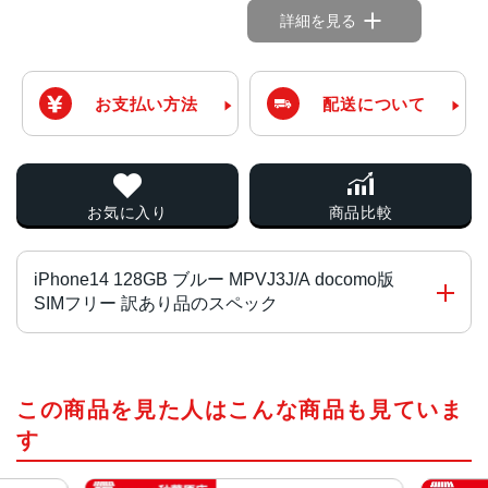
詳細を見る
お支払い方法
配送について
お気に入り
商品比較
iPhone14 128GB ブルー MPVJ3J/A docomo版
SIMフリー 訳あり品のスペック
チップ・プロセッサー
この商品を見た人はこんな商品も見ていま
A15 Bionicチップ2つの高性能コアと4つの高効率コアを搭
載した6コアCPU5コアGPU16コアNeural Engine
す
カラー