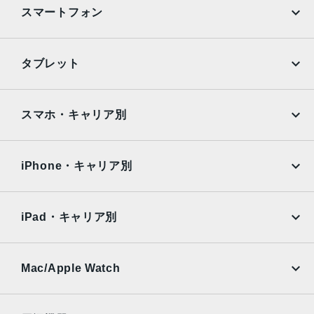
P超広角：13mm、ƒ/2.4絞り値と120°視野角、5枚構成のレ
スマートフォン
ンズ2倍の光学ズームアウト、最大5倍のデジタルズーム
TrueDepthカメラ
iPhone
Galaxy
タブレット
12MPカメラƒ/1.9絞り値
Google Pixel
Xperia
生体認証
iPad
iPad mini
AQUOS
Xiaomi
スマホ・キャリア別
TrueDepthカメラによる顔認識の有効化
iPad Air
iPad Pro
発売日
OPPO
Android
docomo
au
2022年9月16日
Surface
Galaxy Tab
iPhone・キャリア別
SoftBank
楽天モバイル
Xiaomi Tablet
docomo
au
Ymobile
SIMフリー
iPad・キャリア別
SoftBank
楽天モバイル
UQmobile
au
SoftBank
Ymobile
SIMフリー
Mac/Apple Watch
docomo
Wi-Fi
UQmobile
MacBook
MacBook Air