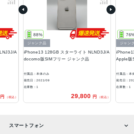
ー、ピンク、グリーン
容量
128GB、256GB、512GB
88%
76
サイズ・重さ
ジャンク品
ジャン
146.7×71.5×7.65mm ・173g
NJ3J/A
iPhone13 128GB スターライト NLND3J/A
iPhone
液晶
docomo版SIMフリー ジャンク品
Apple
6.1インチ（対角）オールスクリーンOLEDディスプレイ
付属品：本体のみ
付属品：本
防沫性能、耐水性能、防塵性能
発売日：2021/09
発売日：202
EC規格60529にもとづくIP68等級（最大水深6メートルで
在庫数：1
在庫数：1
最大30分間）
0
29,800
円
円
（税込）
（税込）
カメラ
デュアル12MPカメラシステム：広角、超広角カメラ広角：
ƒ/1.6絞り値超広角：ƒ/2.4絞り値と120°視野角2倍の光学ズ
スマートフォン
ームアウト最大5倍のデジタルズーム