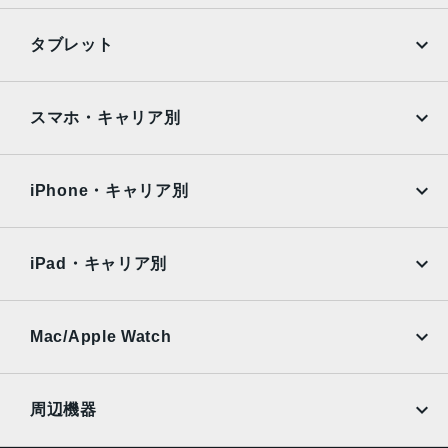
TrueDepthカメラ
iPhone
Galaxy
タブレット
12MPカメラƒ/2.2絞り値
Google Pixel
Xperia
生体認証
iPad
iPad mini
AQUOS
Xiaomi
スマホ・キャリア別
TrueDepthカメラによる顔認識の有効化
iPad Air
iPad Pro
発売日
OPPO
Android
docomo
au
2021年9月24日
Surface
Galaxy Tab
iPhone・キャリア別
SoftBank
楽天モバイル
Xiaomi Tablet
docomo
au
Ymobile
SIMフリー
iPad・キャリア別
SoftBank
楽天モバイル
UQmobile
au
SoftBank
Ymobile
SIMフリー
Mac/Apple Watch
docomo
Wi-Fi
UQmobile
MacBook
MacBook Air
周辺機器
MacBook Pro
iMac