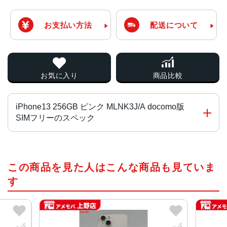
お支払い方法
配送について
お気に入り
商品比較
iPhone13 256GB ピンク MLNK3J/A docomo版
SIMフリーのスペック
チップ・プロセッサー
この商品を見た人はこんな商品も見ていま
A15 Bionicチップ2つの高性能コアと4つの高効率コアを搭
載した新しい6コアCPU新しい4コアGPU新しい16コアNeu
す
ral Engine
カラー
(PRODUCT)RED 、スターライト、ミッドナイト、ブル