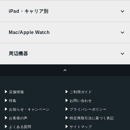
Xiaomi Tablet
docomo
au
Ymobile
SIMフリー
iPad・キャリア別
SoftBank
楽天モバイル
UQmobile
au
SoftBank
Ymobile
SIMフリー
Mac/Apple Watch
docomo
Wi-Fi
UQmobile
MacBook
MacBook Air
周辺機器
MacBook Pro
iMac
ページトップへ
Apple Pencil
Keyboard
Mac mini
Mac Studio
充電器
iPadケース
Mac Pro
Apple Watch
店舗情報
ご利用ガイド
特集
お問い合わせ
お知らせ・キャンペーン
プライバシーポリシー
お客様の声
特定商取引法に基づく表記
よくある質問
サイトマップ