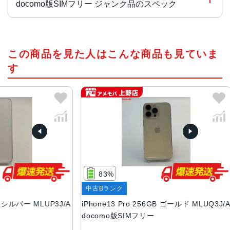
docomo版SIMフリー ジャンク品のスペック
チップ・プロセッサー
この商品を見た人はこんな商品も見ていま
A15 Bionicチップ2つの高性能コアと4つの高効率コアを搭
載した新しい6コアCPU新しい5コアGPU新しい16コアNeu
す
ral Engine
カラー
グラファイト、ゴールド、シルバー、シエラブルー、アル
パイングリーン
容量
128GB、256GB、512GB、1TB
83%
サイズ・重さ
中古Bランク
ジ
146.7×71.5×7.65mm ・203g
ー MLUP3J/A
iPhone13 Pro 256GB ゴールド MLUQ3J/A
iPh
液晶
docomo版SIMフリー
MLU
品
6.1インチ（対角）オールスクリーンOLEDディスプレイ