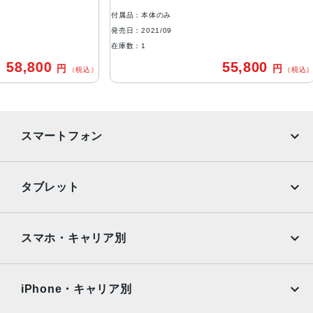
付属品：本体のみ
付属品
防沫性能、耐水性能、防塵性能
発売日：2021/09
発売日：
IEC規格60529にもとづくIP68等級（最大水深6メートルで
在庫数：1
在庫数
最大30分間）
800
55,800
円
円
（税込）
（税込）
カメラ
Pro 12MPカメラシステム：望遠、広角、超広角カメラ望
遠：ƒ/2.8絞り値広角：ƒ/1.5絞り値超広角：ƒ/1.8絞り値と1
スマートフォン
20°視野角3倍の光学ズームイン、2倍の光学ズームアウト、
6倍の光学ズームレンジ最大15倍のデジタルズーム
iPhone
Galaxy
TrueDepthカメラ
タブレット
12MPカメラƒ/2.2絞り値
Google Pixel
Xperia
iPad
iPad mini
生体認証
AQUOS
Xiaomi
スマホ・キャリア別
TrueDepthカメラによる顔認識の有効化
iPad Air
iPad Pro
OPPO
Android
発売日
docomo
au
Surface
Galaxy Tab
iPhone・キャリア別
2021年9月24日
SoftBank
楽天モバイル