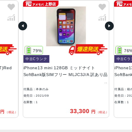
カラー
(PRODUCT)RED 、スターライト、ミッドナイト、ブル
ー、ピンク、グリーン
容量
128GB、256GB、512GB
79%
76
サイズ・重さ
中古Cランク
中古Cラ
131.5×64.2×7.65mm ・140g
T)Red
iPhone13 mini 128GB ミッドナイト
iPhone1
液晶
SoftBank版SIMフリー MLJC3J/A 訳あり品
SoftB
5.4インチ（対角）オールスクリーンOLEDディスプレイ
付属品：本体のみ
付属品：箱
防沫性能、耐水性能、防塵性能
発売日：2021/09
発売日：202
IEC規格60529にもとづくIP68等級（最大水深6メートルで
在庫数：1
在庫数：1
最大30分間）
0
33,300
円
円
（税込）
（税込）
カメラ
デュアル12MPカメラシステム：広角、超広角カメラ広角：