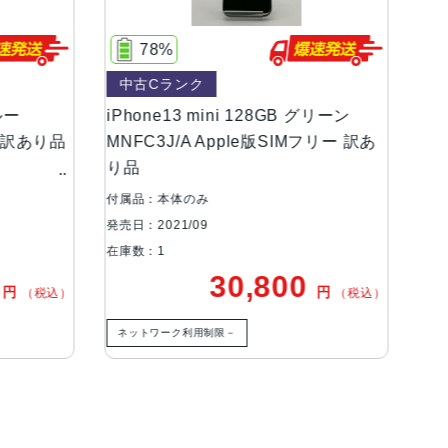
ンOLEDディスプレイ
78%
中古Cランク
中
等級（最大水深6メートルで最大30分間）
ー
iPhone13 mini 128GB グリーン
iPh
 訳あり品
MNFC3J/A Apple版SIMフリー 訳あ
MLJ
り品
あり
、超広角カメラ広角：ƒ/1.6絞り値超広角：ƒ/2.
ズームアウト最大5倍のデジタルズーム
付属品：本体のみ
付属品
発売日：2021/09
発売日：
在庫数：1
在庫数
30,800
円
円
（税込）
（税込）
有効化
ネットワーク利用制限－
ネッ