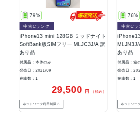
79%
76%
中古Cランク
中古Cラン
iPhone13 mini 128GB ミッドナイト
iPhone13
フ
SoftBank版SIMフリー MLJC3J/A 訳
MLJN3J/
あり品
あり品
付属品：本体のみ
付属品：箱の
発売日：2021/09
発売日：2021/
在庫数：1
在庫数：1
29,500
円
込）
（税込）
ネットワーク利用制限△
ネットワーク
ご利用ガイド