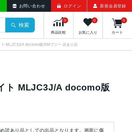
せ
お問い合わせ
ログイン
新規会員登録
0
0
0
検索
商品比較
お気に入り
カート
ナイト MLJC3J/A docomo版SIMフリー 訳あり品
ナイト MLJC3J/A docomo版
め訳あり品としての出品となります。画面に傷