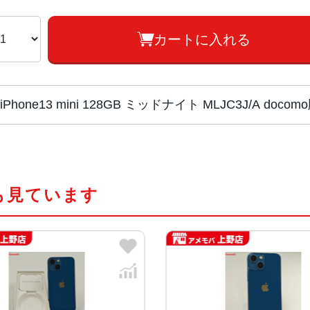
カートに入れる
iPhone13 mini 128GB ミッドナイト MLJC3J/A 
チップ・プロセッ
A15 Bionicチップ2つの高性
サー
新しい4コアGPU新しい16コアNeural
も見ています
カラー
(PRODUCT)RED 、スターラ
容量
128GB、256GB、512GB
サイズ・重さ
131.5×64.2×7.65mm ・140g