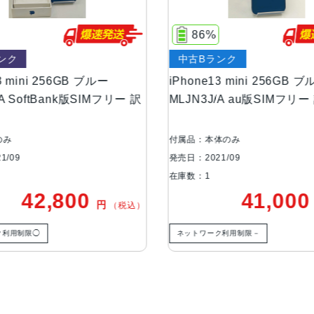
液晶
5.4インチ（対角）オールスクリー
86%
ク
中古Bランク
防沫性能、耐水性
IEC規格60529にもとづくIP68
能、防塵性能
 mini 256GB ブルー
iPhone13 mini 256GB ブル
A SoftBank版SIMフリー 訳
MLJN3J/A au版SIMフリー
カメラ
デュアル12MPカメラシステム：広角
4絞り値と120°視野角2倍の光学
み
付属品：本体のみ
09
発売日：2021/09
TrueDepthカメラ
12MPカメラƒ/2.2絞り値
在庫数：1
42,800
41,000
円
（税込）
生体認証
TrueDepthカメラによる顔認識の
利用制限◯
ネットワーク利用制限－
発売日
2021年9月24日