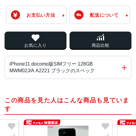
お支払い方法
配送について
お気に入り
商品比較
iPhone11 docomo版SIMフリー 128GB
MWM02J/A A2221 ブラックのスペック
チップ・プロセッサー
この商品を見た人はこんな商品も見ていま
A13 Bionicプロセッサ
す
カラー
ブラック、ホワイト、レッド、イエロー、グリーン 、パー
プル