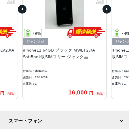
容量
64GB、128GB、256GB
サイズ・重さ
150.9×75.7×8.3mm ・194g
79%
74
液晶
ジャンク品
ジャン
LV2J/A
iPhone11 64GB ブラック MWLT2J/A
iPhone
6.1 インチSuper Retina XDRディスプレイ(1,792 x 8,28ピ
SoftBank版SIMフリー ジャンク品
版SIMフ
クセル解像度）
アウトカメラ
付属品：本体のみ
付属品：箱
1,200万画素
発売日：2019/09
発売日：201
在庫数：1
在庫数：1
インカメラ
0
16,000
円
円
（税込）
（税込）
1,200万画素
生体認証
FaceID
スマートフォン
発売日