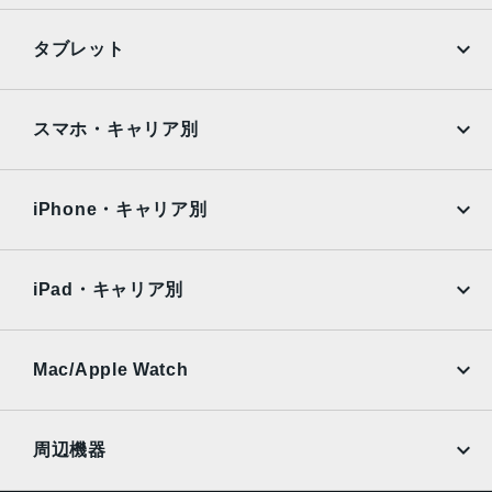
2019年9月20日発売
iPhone
Galaxy
タブレット
Google Pixel
Xperia
iPad
iPad mini
AQUOS
Xiaomi
スマホ・キャリア別
iPad Air
iPad Pro
OPPO
Android
docomo
au
Surface
Galaxy Tab
iPhone・キャリア別
SoftBank
楽天モバイル
Xiaomi Tablet
docomo
au
Ymobile
SIMフリー
iPad・キャリア別
SoftBank
楽天モバイル
UQmobile
au
SoftBank
Ymobile
SIMフリー
Mac/Apple Watch
docomo
Wi-Fi
UQmobile
MacBook
MacBook Air
周辺機器
MacBook Pro
iMac