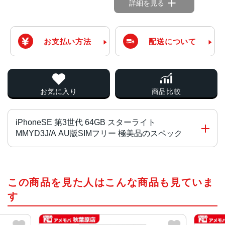
詳細を見る
お支払い方法
配送について
お気に入り
商品比較
iPhoneSE 第3世代 64GB スターライト
MMYD3J/A AU版SIMフリー 極美品のスペック
チップ・プロセッサー
この商品を見た人はこんな商品も見ていま
A15 Bionicチップ2つの高性能コアと4つの高効率コアを搭
載した6コアCPU4コアGPU16コアNeural Engine
す
カラー