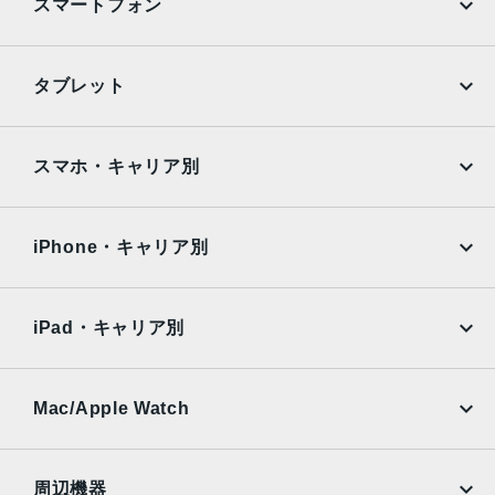
スマートフォン
ステージ照明（モノ）、ハイキー照明（モノ））光学式手
ぶれ補正6枚構成のレンズLED True Toneフラッシュとスロ
ーシンクロパノラマ（最大63MP）サファイアクリスタル製
iPhone
Galaxy
タブレット
レンズカバーFocus Pixelsを使ったオートフォーカス写真
Google Pixel
Xperia
とLive Photosの広色域キャプチャDeep Fusion写真のスマ
ートHDR 4フォトグラフスタイル高度な赤目修正自動手ぶ
iPad
iPad mini
AQUOS
Xiaomi
スマホ・キャリア別
れ補正バーストモード写真へのジオタグ添付画像撮影フォ
ーマット：HEIF、JPEG
iPad Air
iPad Pro
OPPO
Android
docomo
au
生体認証
Surface
Galaxy Tab
iPhone・キャリア別
指紋認証
SoftBank
楽天モバイル
Xiaomi Tablet
発売日
docomo
au
Ymobile
SIMフリー
iPad・キャリア別
2022年3月18日
SoftBank
楽天モバイル
UQmobile
au
SoftBank
Ymobile
SIMフリー
Mac/Apple Watch
docomo
Wi-Fi
UQmobile
MacBook
MacBook Air
周辺機器