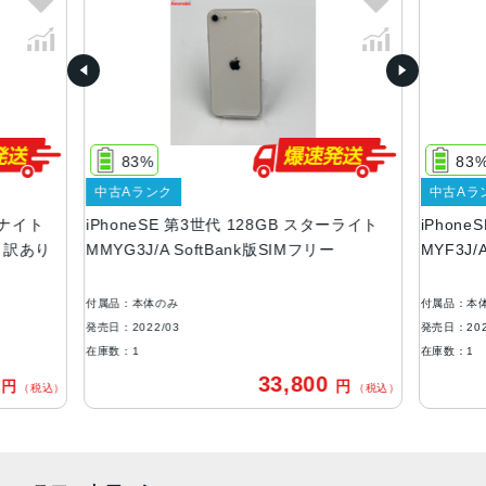
RED、スターライト、ミッドナイト
容量
64GB、128GB、256GB
サイズ・重さ
138.4×67.3×7.3mm ・144g
83%
83
液晶
中古Aランク
中古Aラ
ドナイト
iPhoneSE 第3世代 128GB スターライト
iPhon
4.7インチ
ー 訳あり
MMYG3J/A SoftBank版SIMフリー
MYF3J/
防沫性能、耐水性能、防塵性能
IEC規格60529にもとづくIP67等級（最大水深1メートルで
付属品：本体のみ
付属品：本
最大30分間）
発売日：2022/03
発売日：202
在庫数：1
在庫数：1
カメラ
0
33,800
円
円
（税込）
（税込）
12MP広角カメラƒ/1.8絞り値最大5倍のデジタルズーム進化
したボケ効果と深度コントロールが使えるポートレートモ
ード6つのエフェクトを備えたポートレートライティング
（自然光、スタジオ照明、輪郭強調照明、ステージ照明、