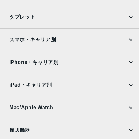
ぶれ補正6枚構成のレンズLED True Toneフラッシュとスロ
ーシンクロパノラマ（最大63MP）サファイアクリスタル製
iPhone
Galaxy
タブレット
レンズカバーFocus Pixelsを使ったオートフォーカス写真
Google Pixel
Xperia
とLive Photosの広色域キャプチャDeep Fusion写真のスマ
ートHDR 4フォトグラフスタイル高度な赤目修正自動手ぶ
iPad
iPad mini
AQUOS
Xiaomi
スマホ・キャリア別
れ補正バーストモード写真へのジオタグ添付画像撮影フォ
ーマット：HEIF、JPEG
iPad Air
iPad Pro
OPPO
Android
docomo
au
生体認証
Surface
Galaxy Tab
iPhone・キャリア別
指紋認証
SoftBank
楽天モバイル
Xiaomi Tablet
発売日
docomo
au
Ymobile
SIMフリー
iPad・キャリア別
2022年3月18日
SoftBank
楽天モバイル
UQmobile
au
SoftBank
Ymobile
SIMフリー
Mac/Apple Watch
docomo
Wi-Fi
UQmobile
MacBook
MacBook Air
周辺機器
MacBook Pro
iMac