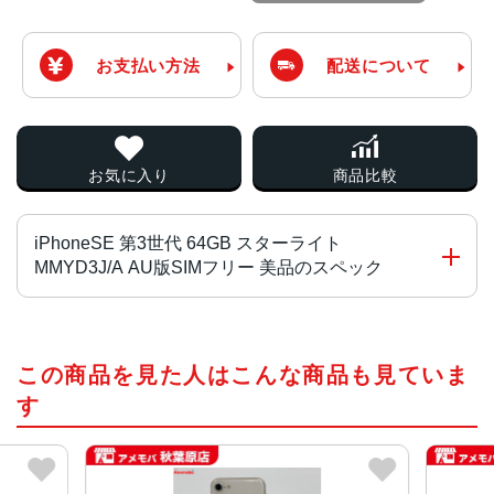
お支払い方法
配送について
お気に入り
商品比較
iPhoneSE 第3世代 64GB スターライト
MMYD3J/A AU版SIMフリー 美品のスペック
チップ・プロセッサー
この商品を見た人はこんな商品も見ていま
A15 Bionicチップ2つの高性能コアと4つの高効率コアを搭
載した6コアCPU4コアGPU16コアNeural Engine
す
カラー
RED、スターライト、ミッドナイト