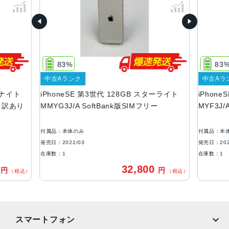
容量
64GB、128GB、256GB
サイズ・重さ
138.4×67.3×7.3mm ・144g
83%
83
液晶
中古Aランク
中古Aラ
ドナイト
iPhoneSE 第3世代 128GB スターライト
iPhon
4.7インチ
ー 訳あり
MMYG3J/A SoftBank版SIMフリー
MYF3J/
防沫性能、耐水性能、防塵性能
IEC規格60529にもとづくIP67等級（最大水深1メートルで
付属品：本体のみ
付属品：本
最大30分間）
発売日：2022/03
発売日：202
在庫数：1
在庫数：1
カメラ
0
32,800
円
円
（税込）
（税込）
12MP広角カメラƒ/1.8絞り値最大5倍のデジタルズーム進化
したボケ効果と深度コントロールが使えるポートレートモ
ード6つのエフェクトを備えたポートレートライティング
（自然光、スタジオ照明、輪郭強調照明、ステージ照明、
スマートフォン
ステージ照明（モノ）、ハイキー照明（モノ））光学式手