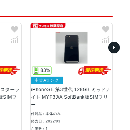
ト
85%
ンク
中古Aランク
等級（最大水深1メートルで最大30分間）
E 第3世代 128GB ミッドナ
iPhoneSE 第3世代 128G
J/A SoftBank版SIMフリ
イト MMYF3J/A SoftBank
リー 美品
最大5倍のデジタルズーム進化したボケ効果と深度コン
ド6つのエフェクトを備えたポートレートライテ
のみ
付属品：本体のみ
郭強調照明、ステージ照明、ステージ照明（モ
/03
発売日：2022/03
ぶれ補正6枚構成のレンズLED True Toneフ
在庫数：1