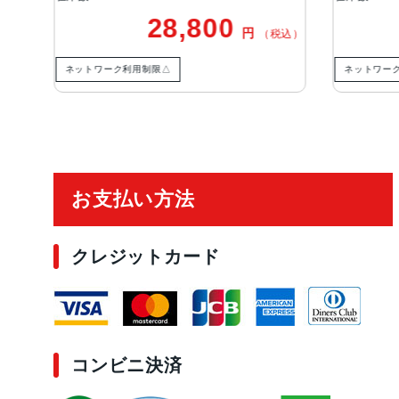
8,800
28,800
円
円
（税込）
（税
△
ネットワーク利用制限△
ご利用ガイド
お支払い方法
クレジットカード
コンビニ決済