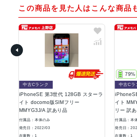
この商品を見た人はこんな商品
79%
中古Cランク
3世代 128GB スターラ
iPhoneSE 第3世代 128GB ミッ
SIMフリー
イト MMYF3J/A SoftBank版SIM
あり品
リー 訳あり品
付属品：本体のみ
発売日：2022/03
在庫数：1