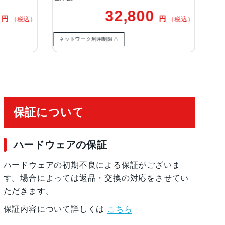
（最大63MP）サファイアクリスタル製レンズカ
32,800
34,300
円
（税込）
トフォーカス写真とLive Photosの広色域キャプチャ
HDR 4フォトグラフスタイル高度な赤目修正自動手ぶ
利用制限△
ネットワーク利用制限△
グ添付画像撮影フォーマット：HEIF、JPEG
保証について
ハードウェアの保証
ハードウェアの初期不良による保証がございま
す。場合によっては返品・交換の対応をさせてい
ただきます。
保証内容について詳しくは
こちら