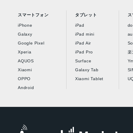
スマートフォン
タブレット
ス
iPhone
iPad
d
Galaxy
iPad mini
au
Google Pixel
iPad Air
So
Xperia
iPad Pro
楽
AQUOS
Surface
Ym
Xiaomi
Galaxy Tab
S
OPPO
Xiaomi Tablet
UQ
Android