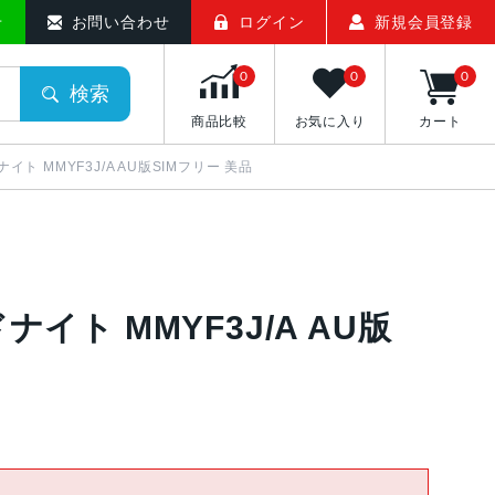
せ
お問い合わせ
ログイン
新規会員登録
0
0
0
検索
商品比較
お気に入り
カート
ドナイト MMYF3J/A AU版SIMフリー 美品
ドナイト MMYF3J/A AU版