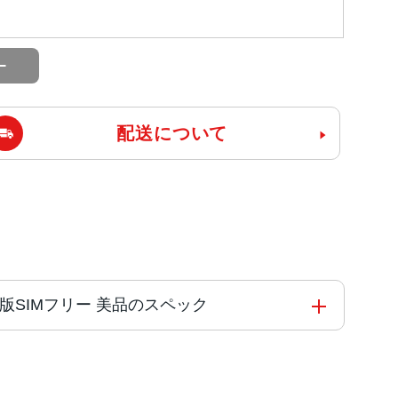
配送について
A AU版SIMフリー 美品のスペック
コアと4つの高効率コアを搭載した6コアCPU4コアG