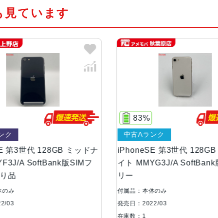
も見ています
カラー
RED、スターライト、ミッドナイ
容量
64GB、128GB、256GB
サイズ・重さ
138.4×67.3×7.3mm ・144g
液晶
4.7インチ
83%
83%
中古Aランク
中古Aラ
防沫性能、耐水性
IEC規格60529にもとづくIP67
能、防塵性能
ドナ
iPhoneSE 第3世代 128GB スターラ
iPhoneS
フ
イト MMYG3J/A SoftBank版SIMフ
イト MYF3
リー
ー
カメラ
12MP広角カメラƒ/1.8絞り値
トロールが使えるポートレートモー
付属品：本体のみ
付属品：本体
ィング（自然光、スタジオ照明、輪
発売日：2022/03
発売日：2022
ノ）、ハイキー照明（モノ））光学式手
在庫数：1
在庫数：1