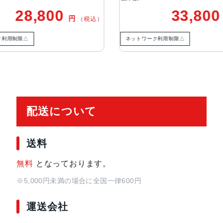
ラッシュとスローシンクロパノラマ
33,800
円
込）
（税込）
バーFocus Pixelsを使ったオー
Deep Fusion写真のスマート
ネットワーク利用制限△
ネットワーク
れ補正バーストモード写真へのジオタ
生体認証
指紋認証
発売日
2022年3月18日
配送について
送料
無料
となっております。
※5,000円未満の場合に全国一律600円
運送会社