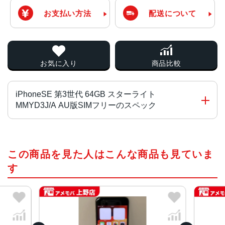
お支払い方法
配送について
お気に入り
商品比較
iPhoneSE 第3世代 64GB スターライト
MMYD3J/A AU版SIMフリーのスペック
チップ・プロセッサー
この商品を見た人はこんな商品も見ていま
A15 Bionicチップ2つの高性能コアと4つの高効率コアを搭
載した6コアCPU4コアGPU16コアNeural Engine
す
カラー
RED、スターライト、ミッドナイト
容量