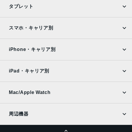
ーシンクロパノラマ（最大63MP）サファイアクリスタル製
iPhone
Galaxy
タブレット
レンズカバーFocus Pixelsを使ったオートフォーカス写真
Google Pixel
Xperia
とLive Photosの広色域キャプチャDeep Fusion写真のスマ
ートHDR 4フォトグラフスタイル高度な赤目修正自動手ぶ
iPad
iPad mini
AQUOS
Xiaomi
スマホ・キャリア別
れ補正バーストモード写真へのジオタグ添付画像撮影フォ
ーマット：HEIF、JPEG
iPad Air
iPad Pro
OPPO
Android
docomo
au
生体認証
Surface
Galaxy Tab
iPhone・キャリア別
指紋認証
SoftBank
楽天モバイル
Xiaomi Tablet
発売日
docomo
au
Ymobile
SIMフリー
iPad・キャリア別
2022年3月18日
SoftBank
楽天モバイル
UQmobile
au
SoftBank
Ymobile
SIMフリー
Mac/Apple Watch
docomo
Wi-Fi
UQmobile
MacBook
MacBook Air
周辺機器
MacBook Pro
iMac
ページトップへ
Apple Pencil
Keyboard