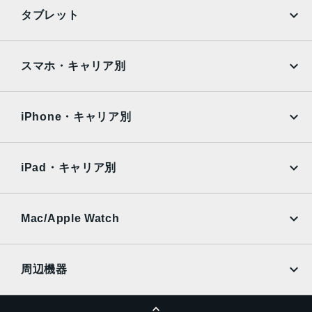
ーシンクロパノラマ（最大63MP）サファイアクリスタル製
iPhone
Galaxy
タブレット
レンズカバーFocus Pixelsを使ったオートフォーカス写真
Google Pixel
Xperia
とLive Photosの広色域キャプチャDeep Fusion写真のスマ
ートHDR 4フォトグラフスタイル高度な赤目修正自動手ぶ
iPad
iPad mini
AQUOS
Xiaomi
スマホ・キャリア別
れ補正バーストモード写真へのジオタグ添付画像撮影フォ
ーマット：HEIF、JPEG
iPad Air
iPad Pro
OPPO
Android
docomo
au
生体認証
Surface
Galaxy Tab
iPhone・キャリア別
指紋認証
SoftBank
楽天モバイル
Xiaomi Tablet
発売日
docomo
au
Ymobile
SIMフリー
iPad・キャリア別
2022年3月18日
SoftBank
楽天モバイル
UQmobile
au
SoftBank
Ymobile
SIMフリー
Mac/Apple Watch
docomo
Wi-Fi
UQmobile
MacBook
MacBook Air
周辺機器
MacBook Pro
iMac
ページトップへ
Apple Pencil
Keyboard