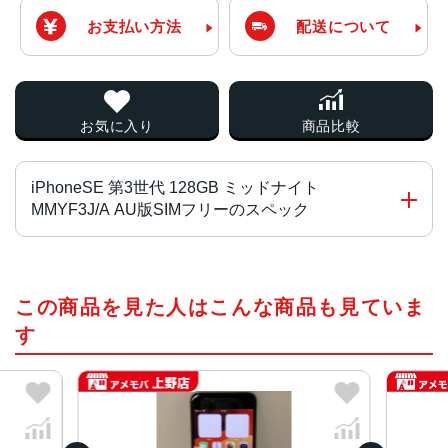
お支払い方法
配送について
お気に入り
商品比較
iPhoneSE 第3世代 128GB ミッドナイト
MMYF3J/A AU版SIMフリーのスペック
チップ・プロセッサー
この商品を見た人はこんな商品も見ていま
A15 Bionicチップ2つの高性能コアと4つの高効率コアを搭
載した6コアCPU4コアGPU16コアNeural Engine
す
カラー
RED、スターライト、ミッドナイト
容量