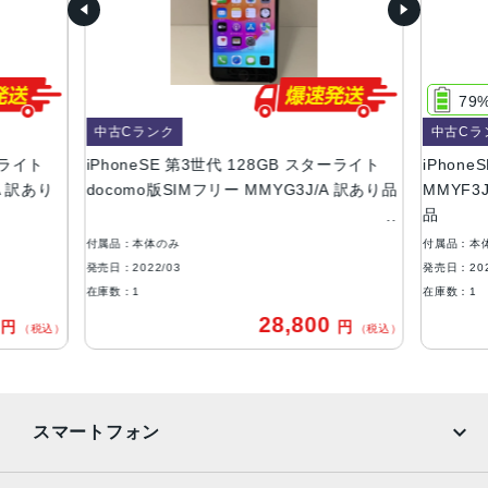
64GB、128GB、256GB
サイズ・重さ
138.4×67.3×7.3mm ・144g
79
液晶
中古Cランク
中古Cラ
ーライト
iPhoneSE 第3世代 128GB スターライト
iPhon
4.7インチ
A 訳あり
docomo版SIMフリー MMYG3J/A 訳あり品
MMYF3J
防沫性能、耐水性能、防塵性能
品
IEC規格60529にもとづくIP67等級（最大水深1メートルで
付属品：本体のみ
付属品：本
最大30分間）
発売日：2022/03
発売日：202
在庫数：1
在庫数：1
カメラ
0
28,800
円
円
（税込）
（税込）
12MP広角カメラƒ/1.8絞り値最大5倍のデジタルズーム進化
したボケ効果と深度コントロールが使えるポートレートモ
ード6つのエフェクトを備えたポートレートライティング
（自然光、スタジオ照明、輪郭強調照明、ステージ照明、
スマートフォン
ステージ照明（モノ）、ハイキー照明（モノ））光学式手
ぶれ補正6枚構成のレンズLED True Toneフラッシュとスロ