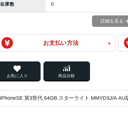
在庫数
0
詳細を見る
お支払い方法
お気に入り
商品比較
iPhoneSE 第3世代 64GB スターライト MMYD3J/A
チップ・プロセッ
A15 Bionicチップ2つの高性能
サー
PU16コアNeural Engine