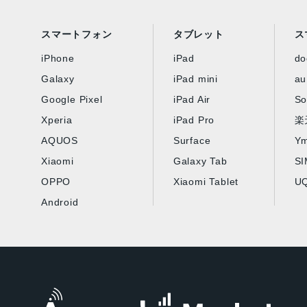
スマートフォン
タブレット
ス
iPhone
iPad
d
Galaxy
iPad mini
au
Google Pixel
iPad Air
So
Xperia
iPad Pro
楽
AQUOS
Surface
Ym
Xiaomi
Galaxy Tab
S
OPPO
Xiaomi Tablet
UQ
Android