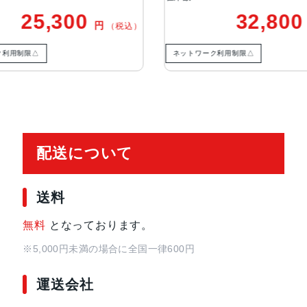
ラッシュとスローシンクロパノラマ
0
32,800
円
円
（税込）
（税込）
バーFocus Pixelsを使ったオー
Deep Fusion写真のスマート
ネットワーク利用制限△
れ補正バーストモード写真へのジオタ
生体認証
指紋認証
発売日
2022年3月18日
配送について
送料
無料
となっております。
※5,000円未満の場合に全国一律600円
運送会社