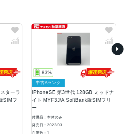
ト
83%
85%
中古Aランク
中古Aランク
等級（最大水深1メートルで最大30分間）
PhoneSE 第3世代 128GB ミッドナ
iPhoneSE 第3世代
 MYF3J/A SoftBank版SIMフリ
イト MMYF3J/A So
リー 美品
最大5倍のデジタルズーム進化したボケ効果と深度コン
ド6つのエフェクトを備えたポートレートライテ
属品：本体のみ
付属品：本体のみ
郭強調照明、ステージ照明、ステージ照明（モ
日：2022/03
発売日：2022/03
ぶれ補正6枚構成のレンズLED True Toneフ
庫数：1
在庫数：1