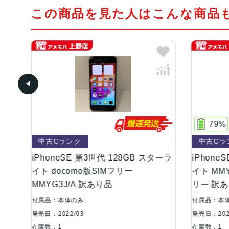
この商品を見た人はこんな商品
79%
ランク
中古Cランク
eSE 第3世代 128GB スターラ
iPhoneSE 第3世代 128
como版SIMフリー
イト MMYF3J/A SoftBan
J/A 訳あり品
リー 訳あり品
体のみ
付属品：本体のみ
2/03
発売日：2022/03
在庫数：1