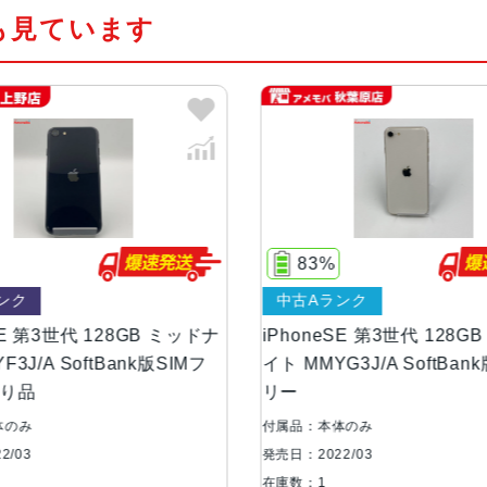
も見ています
カラー
RED、スターライト、ミッドナイ
容量
64GB、128GB、256GB
サイズ・重さ
138.4×67.3×7.3mm ・144g
液晶
4.7インチ
83%
中古Aランク
防沫性能、耐水性
IEC規格60529にもとづくIP67
能、防塵性能
GB ミッドナ
iPhoneSE 第3世代 128GB スターラ
i
k版SIMフ
イト MMYG3J/A SoftBank版SIMフ
イト
リー
ー
カメラ
12MP広角カメラƒ/1.8絞り値
トロールが使えるポートレートモー
付属品：本体のみ
付
ィング（自然光、スタジオ照明、輪
発売日：2022/03
発売
ノ）、ハイキー照明（モノ））光学式手
在庫数：1
在