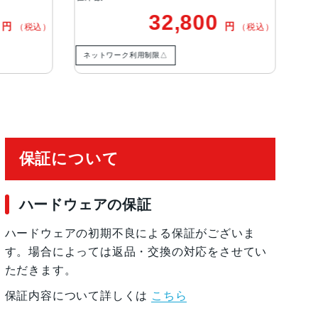
（最大63MP）サファイアクリスタル製レンズカ
32,800
33
円
（税込）
トフォーカス写真とLive Photosの広色域キャプチャ
HDR 4フォトグラフスタイル高度な赤目修正自動手ぶ
ネットワーク利用制限△
ネットワーク利用制限△
グ添付画像撮影フォーマット：HEIF、JPEG
保証について
ハードウェアの保証
ハードウェアの初期不良による保証がございま
す。場合によっては返品・交換の対応をさせてい
ただきます。
保証内容について詳しくは
こちら