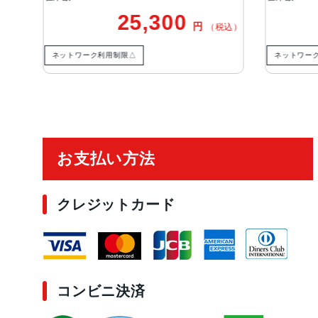
25,300
25,30
円
（税込）
ク利用制限△
ネットワーク利用制限△
ご利用ガイド
お支払い方法
クレジットカード
コンビニ決済