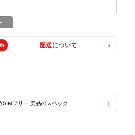
配送について
 AU版SIMフリー 美品のスペック
コアと4つの高効率コアを搭載した6コアCPU4コアG