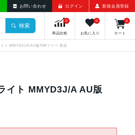
せ
お問い合わせ
ログイン
新規会員登録
0
0
0
検索
商品比較
お気に入り
カート
ライト MMYD3J/A AU版SIMフリー 美品
ライト MMYD3J/A AU版