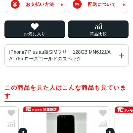
お支払い方法
配送について
お気に入り
商品比較
iPhone7 Plus au版SIMフリー 128GB MN6J2J/A
A1785 ローズゴールドのスペック
チップ・プロセッサー
この商品を見た人はこんな商品も見ていま
Apple A10 Fusion 組み込み型 M10モーションコプロセッ
サ
す
カラー
ブラック、ジェットブラック、シルバー、レッド、ローズ
ゴールド、ゴールド
容量