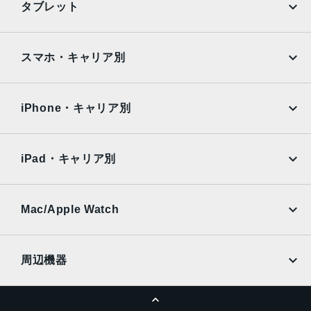
発売日
タブレット
2016年9月16日
Google Pixel
Xperia
iPad
iPad mini
AQUOS
Xiaomi
スマホ・キャリア別
iPad Air
iPad Pro
OPPO
Android
docomo
au
Surface
Galaxy Tab
iPhone・キャリア別
SoftBank
楽天モバイル
Xiaomi Tablet
docomo
au
Ymobile
SIMフリー
iPad・キャリア別
SoftBank
楽天モバイル
UQmobile
au
SoftBank
Ymobile
SIMフリー
Mac/Apple Watch
docomo
Wi-Fi
UQmobile
MacBook
MacBook Air
周辺機器
MacBook Pro
iMac
ページトップへ
Apple Pencil
Keyboard
Mac mini
Mac Studio