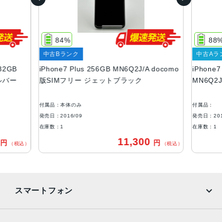
32GB、128GB、256GB
サイズ・重さ
84%
88
158.2×77.9×7.3mm ・188g
中古Bランク
中古Aラ
液晶
32GB
iPhone7 Plus 256GB MN6Q2J/A docomo
iPhone
シルバー
版SIMフリー ジェットブラック
MN6Q2
Retina HDディスプレイ IPSテクノロジー搭載4.7インチ
（対角）ワイドスクリーンLCD Multi‑Touchディスプレイ
1,920 x 1,080ピクセル解像度、401ppi 1,300:1コントラス
付属品：本体のみ
付属品：
ト比（標準）
発売日：2016/09
発売日：201
在庫数：1
在庫数：1
アウトカメラ
0
11,300
円
円
（税込）
（税込）
デュアル12MPカメラ（広角と望遠） 広角：ƒ/1.8絞り値 望
遠：ƒ/2.8絞り値 2倍の光学ズーム、最大10倍のデジタルズ
ーム ポートレートモード 光学式手ぶれ補正
生体認証
スマートフォン
ホームボタンに内蔵された指紋認証センサー
iPhone
Galaxy