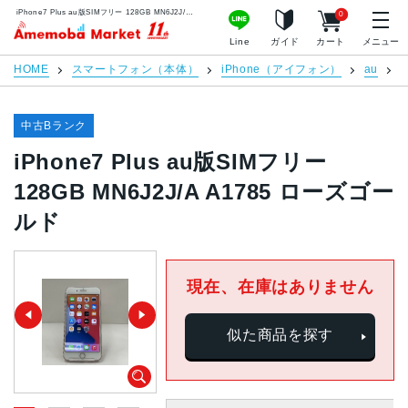
iPhone7 Plus au版SIMフリー 128GB MN6J2J/A A1785 ローズゴールド | 中古スマホ販売のアメモバマーケット
0
アメモバマーケット
Line
ガイド
カート
メニュー
HOME
スマートフォン（本体）
iPhone（アイフォン）
au
i
中古Bランク
iPhone7 Plus au版SIMフリー
128GB MN6J2J/A A1785 ローズゴー
ルド
現在、在庫はありません
似た商品を探す