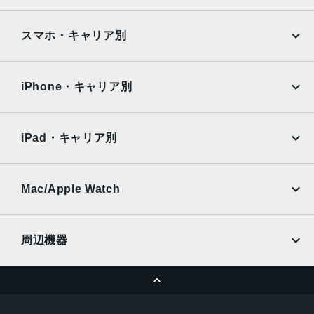
Google Pixel
Xperia
学ズームアウト、4倍の光学ズームレ ン ジ最大10倍のデジタ
ルズーム
iPad
iPad mini
AQUOS
Xiaomi
スマホ・キャリア別
TrueDepthカメラ
iPad Air
iPad Pro
OPPO
Android
12MPカメラƒ/1.9絞り値
docomo
au
Surface
Galaxy Tab
iPhone・キャリア別
生体認証
SoftBank
楽天モバイル
Xiaomi Tablet
TrueDepthカメラによる顔認識の有効化
docomo
au
Ymobile
SIMフリー
iPad・キャリア別
発売日
SoftBank
楽天モバイル
2024年9月20日
UQmobile
au
SoftBank
Ymobile
SIMフリー
Mac/Apple Watch
docomo
Wi-Fi
UQmobile
MacBook
MacBook Air
周辺機器
MacBook Pro
iMac
ページトップへ
Apple Pencil
Keyboard
Mac mini
Mac Studio
充電器
iPadケース