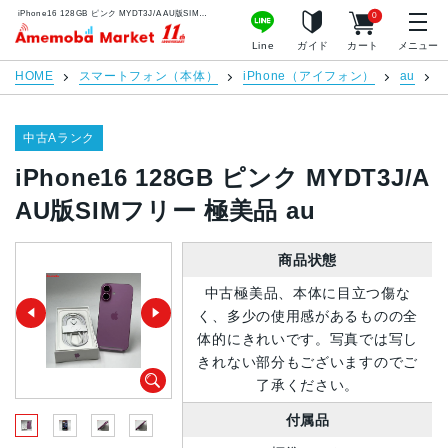
iPhone16 128GB ピンク MYDT3J/A AU版SIMフリー 極美品 au | 中古スマホ販売のアメモバマーケット
0
アメモバマーケット
Line
ガイド
カート
メニュー
HOME
スマートフォン（本体）
iPhone（アイフォン）
au
i
中古Aランク
iPhone16 128GB ピンク MYDT3J/A
AU版SIMフリー 極美品 au
商品状態
中古極美品、本体に目立つ傷な
く、多少の使用感があるものの全
体的にきれいです。写真では写し
きれない部分もございますのでご
了承ください。
付属品