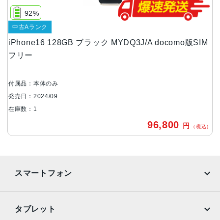
128GB、256GB、512GB
92%
サイズ・重さ
中古Aランク
147.6×71.6×7.80mm ・170g
iPhone16 128GB ブラック MYDQ3J/A docomo版SIM
液晶
フリー
Super Retina XDRデ ィ ス プ レ イ6.1インチ（対角）オール
スクリーンOLEDデ ィ ス プ レ イ
付属品：本体のみ
防沫性能、耐水性能、防塵性能
発売日：2024/09
在庫数：1
IEC規格60529にもとづくIP68等級（最大水深6メートルで
96,800
最大3 0 分 間 ）
円
（税込）
カメラ
48MP Fusion：26mm、ƒ/1.6絞り値、センサーシフト光学
式手ぶれ補正、100% Focus Pixels、超高解像度の写真（2
スマートフォン
4MPと48MP）に対 応12MPの2倍望遠での撮影時：52m
m、ƒ/1.6絞り値、センサーシフト光学式手ぶれ補正、100%
iPhone
Galaxy
Focus Pixels12MP超広角：13mm、ƒ/2.2絞り値と120°視
タブレット
野角、100% Focus Pixels2倍の光学ズームイン、2倍の光