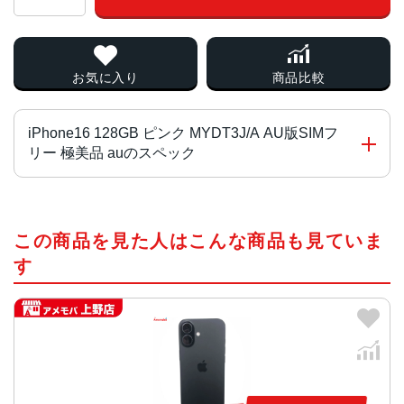
お気に入り
商品比較
iPhone16 128GB ピンク MYDT3J/A AU版SIMフ
リー 極美品 auのスペック
チップ・プロセッサー
この商品を見た人はこんな商品も見ていま
A18チップ2つの高性能コアと4つの高効率コアを搭載した
新しい6コアCPU新しい5コアGPU新しい16コアNeural En
す
gine
カラー
ブラック、ホワイト、ピンク、ティール、ウルトラマリン
容量